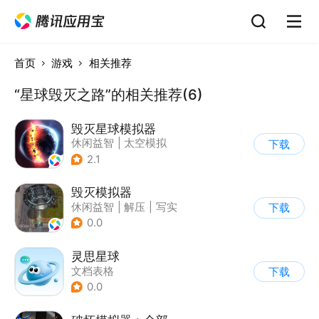
首页
游戏
相关推荐
“星球毁灭之路”的相关推荐(6)
毁灭星球模拟器
休闲益智
|
太空模拟
下载
|
太空
2.1
毁灭模拟器
休闲益智
|
解压
|
写实
下载
0.0
灵思星球
文档表格
下载
0.0