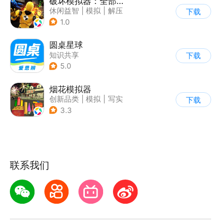
破坏模拟器：全部毁灭
休闲益智
|
模拟
|
解压
下载
|
写实
1.0
圆桌星球
知识共享
下载
5.0
烟花模拟器
创新品类
|
模拟
|
写实
下载
|
休闲益智
3.3
联系我们