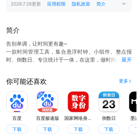
2026.7.28
更新
应用权限
隐私政策
简介
简介
告别单调，让时间更有趣~
一款时间管理工具，集合悬浮时钟、小组件、整点报
时、倒数日、专注统计于一体，在这里，做时间的掌控
展开
者，让生活更有节奏。
多种创意表盘时钟任选，是潮人摆拍、专注计时器，帮
你可能还喜欢
更多
您更好规划管理学习时间，提高效率；悬浮时钟秒表，
百度
百度极速版
国家网络身份认证
倒数日
墨
下载
下载
下载
下载