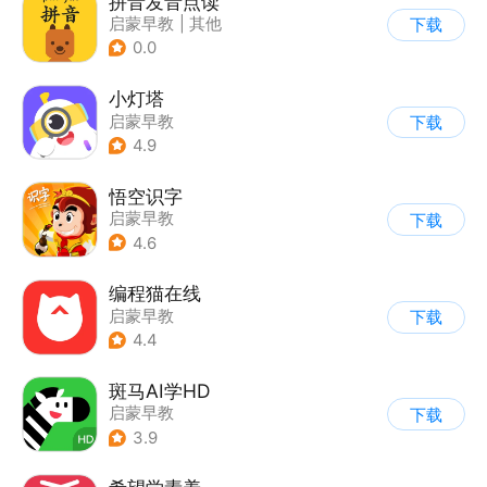
拼音发音点读
启蒙早教
|
其他
下载
0.0
小灯塔
启蒙早教
下载
4.9
悟空识字
启蒙早教
下载
4.6
编程猫在线
启蒙早教
下载
4.4
斑马AI学HD
启蒙早教
下载
3.9