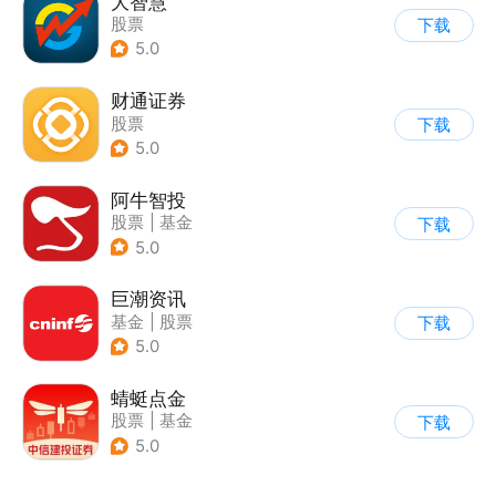
大智慧
股票
下载
5.0
财通证券
股票
下载
5.0
阿牛智投
股票
|
基金
下载
5.0
巨潮资讯
基金
|
股票
下载
5.0
蜻蜓点金
股票
|
基金
下载
5.0