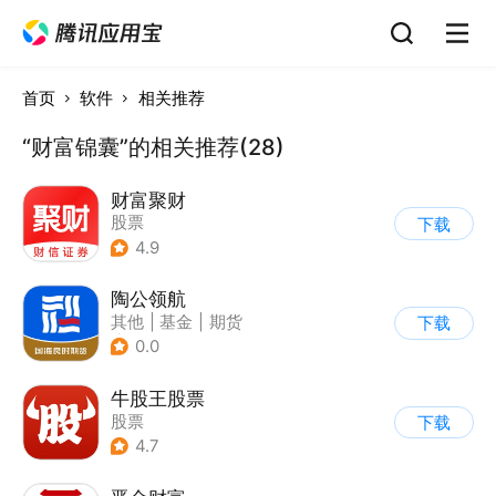
首页
软件
相关推荐
“财富锦囊”的相关推荐(28)
财富聚财
股票
下载
4.9
陶公领航
其他
|
基金
|
期货
下载
|
股票
0.0
牛股王股票
股票
下载
4.7