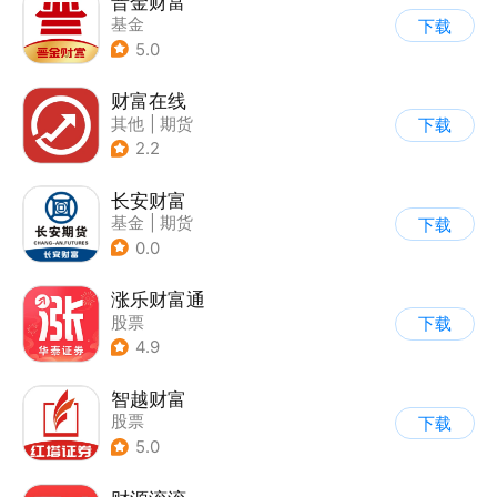
晋金财富
基金
下载
5.0
财富在线
其他
|
期货
下载
2.2
长安财富
基金
|
期货
下载
0.0
涨乐财富通
股票
下载
4.9
智越财富
股票
下载
5.0