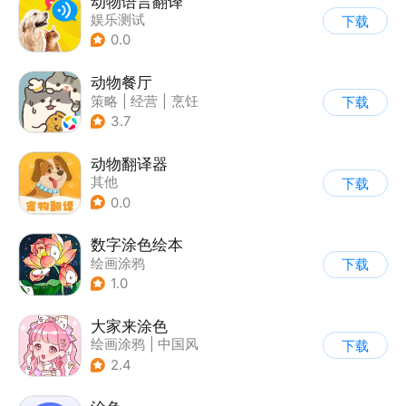
动物语言翻译
娱乐测试
下载
0.0
动物餐厅
策略
|
经营
|
烹饪
下载
|
宠物
3.7
动物翻译器
其他
下载
0.0
数字涂色绘本
绘画涂鸦
下载
1.0
大家来涂色
绘画涂鸦
|
中国风
下载
2.4