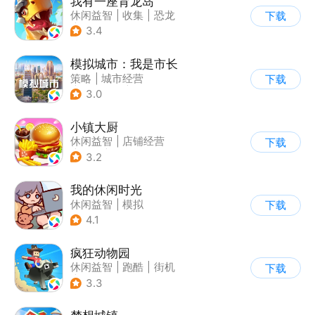
我有一座育龙岛
休闲益智
|
收集
|
恐龙
下载
|
宠物养成
3.4
模拟城市：我是市长
策略
|
城市经营
下载
|
模拟城市
|
开放世界
3.0
小镇大厨
休闲益智
|
店铺经营
下载
|
美食
|
卡通
3.2
我的休闲时光
休闲益智
|
模拟
下载
4.1
疯狂动物园
休闲益智
|
跑酷
|
街机
下载
|
像素风
3.3