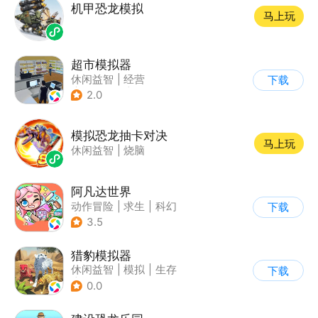
机甲恐龙模拟
马上玩
超市模拟器
休闲益智
|
经营
下载
|
文字游戏
|
模拟
2.0
模拟恐龙抽卡对决
马上玩
休闲益智
|
烧脑
阿凡达世界
动作冒险
|
求生
|
科幻
下载
|
开放世界
3.5
猎豹模拟器
休闲益智
|
模拟
|
生存
下载
|
写实
0.0