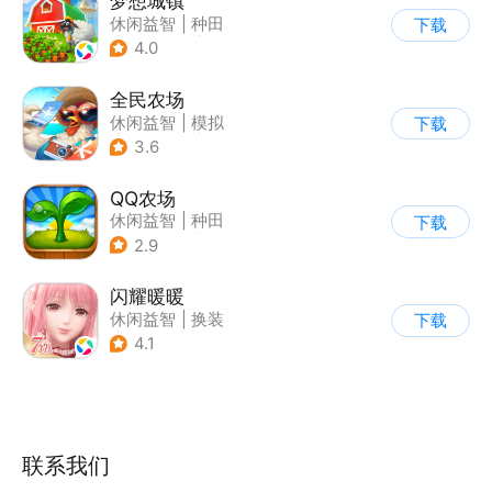
梦想城镇
休闲益智
|
种田
下载
|
田园生活
|
中国风
4.0
全民农场
休闲益智
|
模拟
下载
|
田园生活
|
卡通
3.6
QQ农场
休闲益智
|
种田
下载
|
田园生活
|
卡通
2.9
闪耀暖暖
休闲益智
|
换装
下载
|
美少女
|
二次元
4.1
联系我们