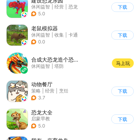
建设恐龙乐园
休闲益智
|
经营
|
恐龙
下载
|
卡通
5.0
老鼠模拟器
休闲益智
|
收集
|
卡通
下载
|
62游戏
0.0
合成大恐龙造个恐龙岛
马上玩
休闲益智
|
塔防
动物餐厅
策略
|
经营
|
烹饪
下载
|
宠物
3.7
恐龙大全
启蒙早教
下载
5.0