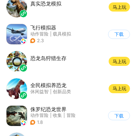
真实恐龙模拟
马上玩
飞行模拟器
动作冒险
|
载具模拟
下载
|
飞机
|
写实
2.3
恐龙岛狩猎生存
马上玩
全民模拟养恐龙
马上玩
休闲益智
|
创新品类
侏罗纪恐龙世界
动作冒险
|
收集
|
冒险
下载
|
写实
1.8