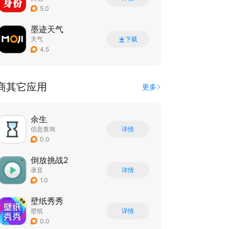
5.0
墨迹天气
天气
下载
4.5
商其它应用
更多
余生
信息查询
详情
0.0
倒放挑战2
录音
详情
1.0
壁纸秀秀
壁纸
详情
0.0