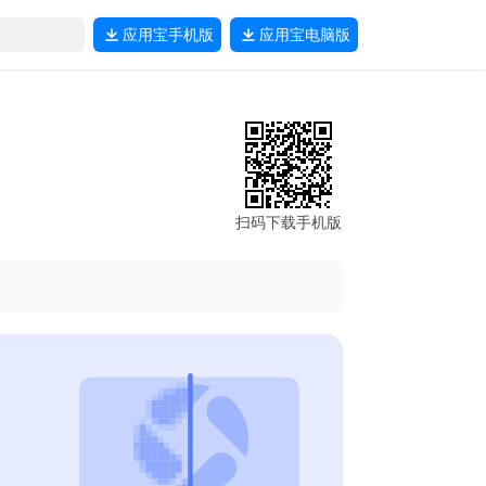
应用宝
手机版
应用宝
电脑版
扫码下载手机版