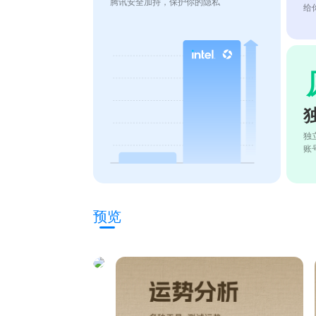
腾讯安全加持，保护你的隐私
给
独
账
预览