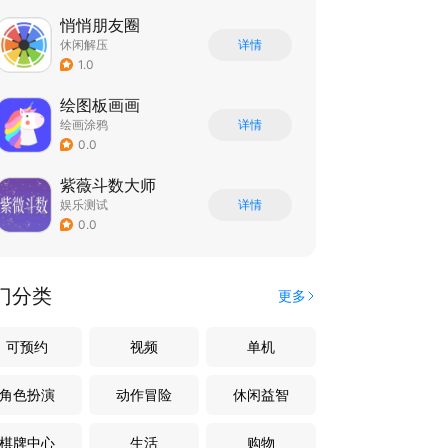
悄悄朋友圈
休闲解压
详情
1.0
绘图板画画
绘画涂鸦
详情
0.0
紫薇斗数大师
娱乐测试
详情
0.0
门分类
更多
可预约
视频
单机
角色扮演
动作冒险
休闲益智
棋牌中心
生活
购物