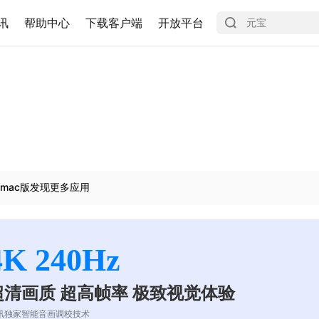
讯
帮助中心
下载客户端
开放平台
mac版发现更多应用
4K 240Hz
超清画质 超高帧率 极致视觉体验
讯独家智能音画调校技术