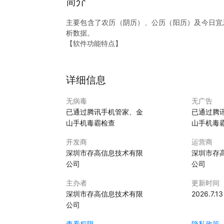
简介
主要包含了农历（阴历）、公历（阳历）及今日宜
析数据。
【软件功能特点】
1、黄历宜忌，公历农历日期，了解今日宜干的事
2、星座配对，分析男女之间星座是否相配。
3、测试：输入男女双方的血型进行血型配对测试
详细信息
快来下载测一测吧！
无病毒
无广告
已通过腾讯手机管家、金
已通过腾
山手机毒霸检查
山手机毒
开发商
运营商
深圳市存高信息技术有限
深圳市存
公司
公司
主办者
更新时间
深圳市存高信息技术有限
2026.7.13
公司
查看权限
隐私政策