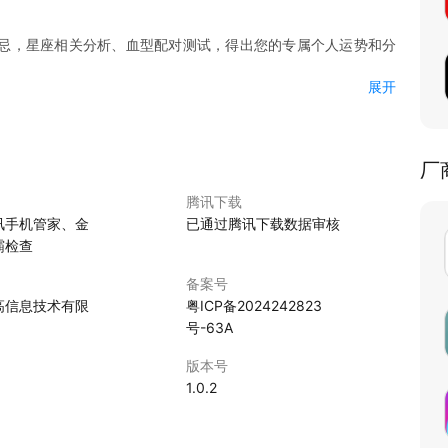
忌，星座相关分析、血型配对测试，得出您的专属个人运势和分
展开
情，忌讳哪些事情。
，看看男女双方两个人是否适合在一起，能否创造美好生活。
厂
腾讯下载
讯手机管家、金
已通过腾讯下载数据审核
霸检查
备案号
高信息技术有限
粤ICP备2024242823
号-63A
版本号
1.0.2