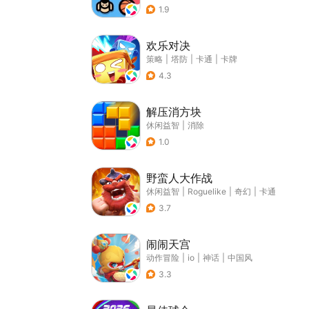
1.9
欢乐对决
策略
|
塔防
|
卡通
|
卡牌
4.3
解压消方块
休闲益智
|
消除
1.0
野蛮人大作战
休闲益智
|
Roguelike
|
奇幻
|
卡通
3.7
闹闹天宫
动作冒险
|
io
|
神话
|
中国风
3.3