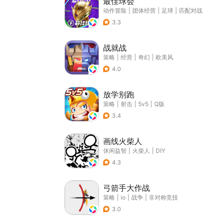
最佳球会
动作冒险
|
团体经营
|
足球
|
匹配对战
3.3
战就战
策略
|
经营
|
奇幻
|
欧美风
4.0
放学别跑
策略
|
射击
|
5v5
|
Q版
3.4
画线火柴人
休闲益智
|
火柴人
|
DIY
4.3
弓箭手大作战
策略
|
io
|
战争
|
非对称竞技
3.0