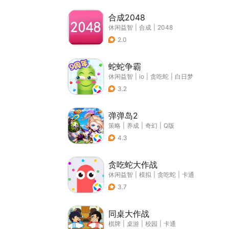
合成2048
休闲益智
|
合成
|
2048
2.0
蛇蛇争霸
休闲益智
|
io
|
贪吃蛇
|
白日梦
3.2
弹弹岛2
策略
|
养成
|
奇幻
|
Q版
4.3
贪吃蛇大作战
休闲益智
|
模拟
|
贪吃蛇
|
卡通
3.7
同桌大作战
棋牌
|
桌游
|
校园
|
卡通