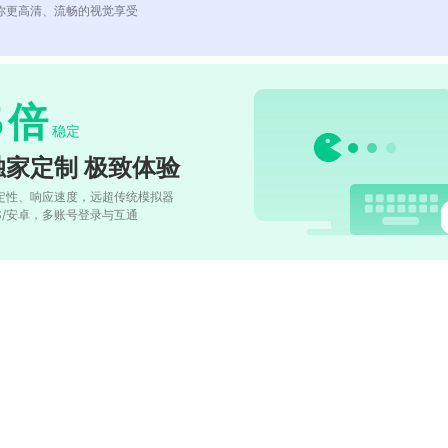
你更高清、流畅的视觉享受
5
倍
稳定
独家定制 极致体验
定性、响应速度，远超传统模拟器
OS/安卓，多账号登录与互通