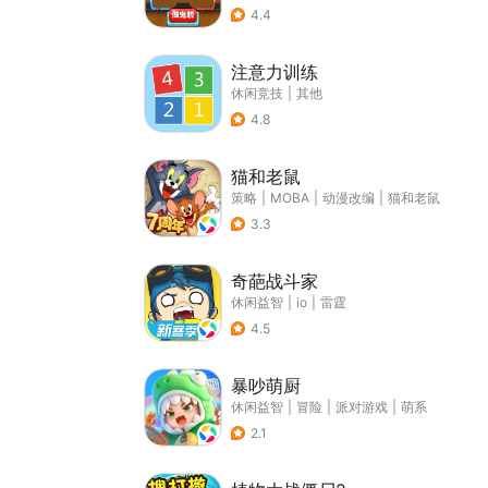
4.4
注意力训练
休闲竞技
|
其他
4.8
猫和老鼠
策略
|
MOBA
|
动漫改编
|
猫和老鼠
3.3
奇葩战斗家
休闲益智
|
io
|
雷霆
4.5
暴吵萌厨
休闲益智
|
冒险
|
派对游戏
|
萌系
2.1