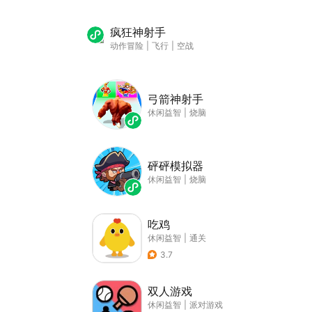
疯狂神射手
动作冒险
|
飞行
|
空战
弓箭神射手
休闲益智
|
烧脑
砰砰模拟器
休闲益智
|
烧脑
吃鸡
休闲益智
|
通关
3.7
双人游戏
休闲益智
|
派对游戏