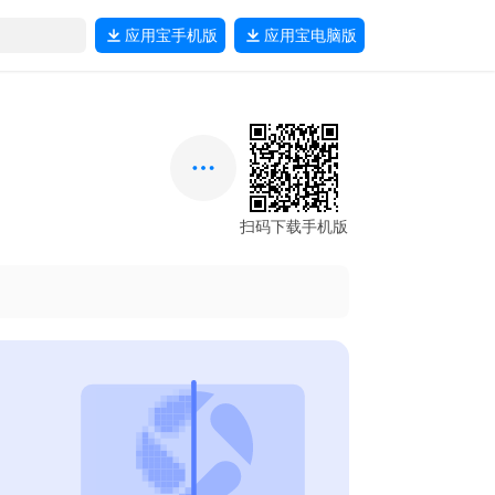
应用宝
手机版
应用宝
电脑版
扫码下载手机版