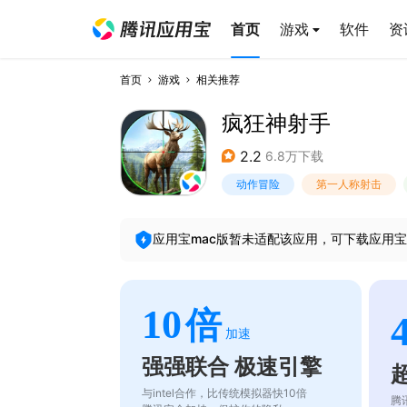
首页
游戏
软件
资
首页
游戏
相关推荐
疯狂神射手
2.2
6.8万下载
动作冒险
第一人称射击
应用宝mac版暂未适配该应用，可下载应用宝
10
倍
加速
强强联合 极速引擎
与intel合作，比传统模拟器快10倍
腾