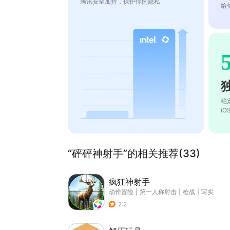
腾讯安全加持，保护你的隐私
给
稳
i
“砰砰神射手”的相关推荐(33)
疯狂神射手
动作冒险
|
第一人称射击
|
枪战
|
写实
2.2