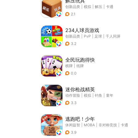
解压玩具
创新品类
|
模拟
|
解压
|
卡通
2.1
234人球员游戏
创新品类
|
PvP
|
足球
|
千人同屏
3.2
全民玩跑得快
棋牌
|
纸牌
0.0
迷你枪战精英
动作冒险
|
模拟
|
钓鱼
|
童年
3.3
逃跑吧！少年
休闲益智
|
MOBA
|
非对称竞技
|
卡通
3.9