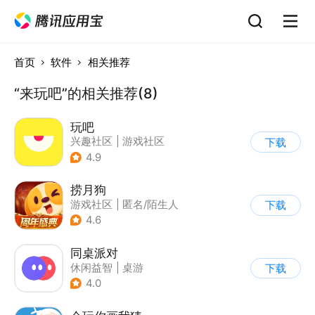
首页
软件
相关推荐
“来玩吧”的相关推荐(8)
玩吧
兴趣社区
|
游戏社区
下载
4.9
捞月狗
游戏社区
|
匿名/陌生人
下载
4.6
同桌派对
休闲益智
|
桌游
下载
|
派对游戏
|
卡通
4.0