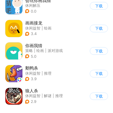
会玩你画我猜
休闲解压
下载
0.0
画画接龙
休闲益智
|
绘画
下载
3.4
你画我猜
策略
|
绘画
|
派对游戏
下载
|
卡通
5.0
鹅鸭杀
休闲益智
|
推理
下载
|
金山世游
3.9
狼人杀
休闲益智
|
解谜
|
推理
下载
|
狼人杀
2.9