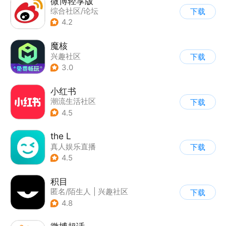
微博轻享版
综合社区/论坛
下载
4.2
魔核
兴趣社区
下载
3.0
小红书
潮流生活社区
下载
4.5
the L
真人娱乐直播
下载
|
兴趣社区
4.5
积目
匿名/陌生人
|
兴趣社区
下载
4.8