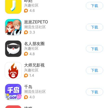
即刻
兴趣社区
下载
4.6
崽崽ZEPETO
潮流生活社区
下载
|
表情包/头像
3.3
名人朋友圈
兴趣社区
下载
4.8
大师兄影视
兴趣社区
下载
1.4
千岛
潮流生活社区
下载
4.0