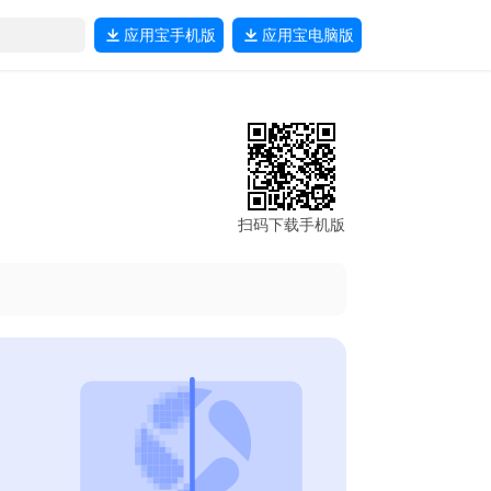
应用宝
手机版
应用宝
电脑版
扫码下载手机版