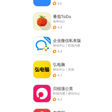
5.0
番茄ToDo
效率办公
4.8
企业微信私有版
移动办公
|
职场沟通
4.4
弘电脑
移动办公
|
其他
4.7
贝锐蒲公英
职场沟通
|
移动办公
4.2