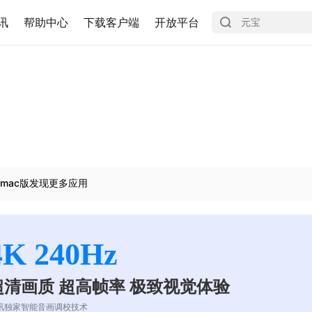
讯
帮助中心
下载客户端
开放平台
mac版发现更多应用
4K 240Hz
超清画质 超高帧率 极致视觉体验
讯独家智能音画调校技术