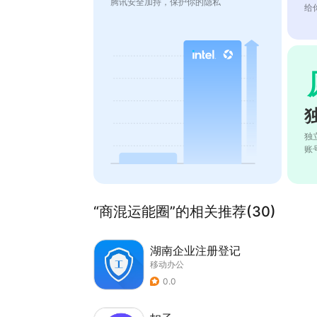
腾讯安全加持，保护你的隐私
给
独
账
“商混运能圈”的相关推荐(30)
湖南企业注册登记
移动办公
0.0