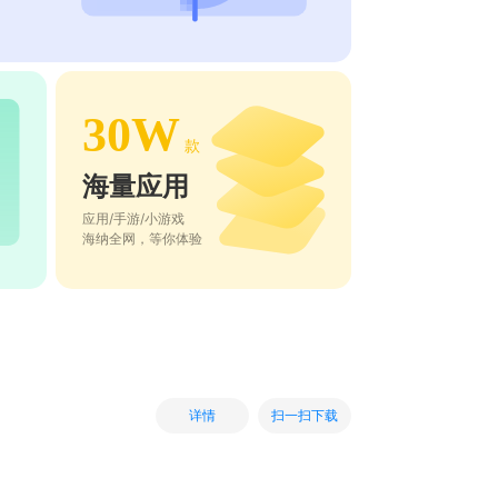
30W
款
海量应用
应用/手游/小游戏
海纳全网，等你体验
扫一扫下载
详情