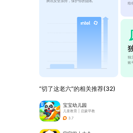
腾讯安全加持，保护你的隐私
给
独
账
“切了这老六”的相关推荐(32)
宝宝幼儿园
儿童教育
|
启蒙早教
3.7