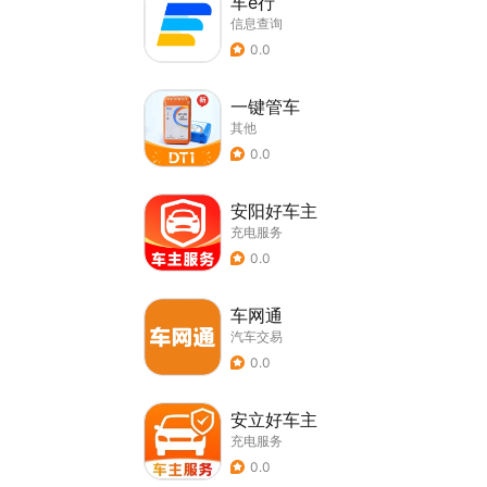
车e行
信息查询
0.0
一键管车
其他
0.0
安阳好车主
充电服务
0.0
车网通
汽车交易
0.0
安立好车主
充电服务
0.0