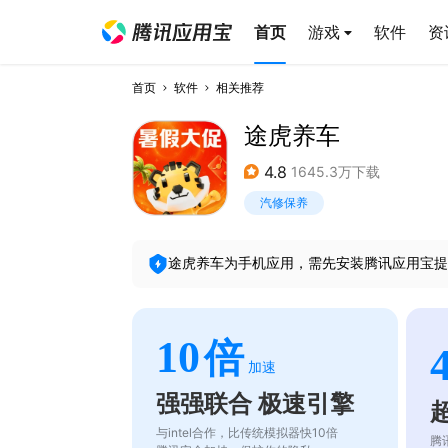
首页
游戏
软件
资
首页
软件
相关推荐
途虎养车
4.8
1645.3万下载
汽修保养
途虎养车
为手机应用，需先安装腾讯应用宝提
10
倍
加速
强强联合 极速引擎
与intel合作，比传统模拟器快10倍
腾