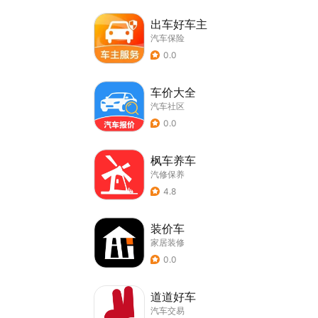
出车好车主
汽车保险
0.0
车价大全
汽车社区
0.0
枫车养车
汽修保养
4.8
装价车
家居装修
0.0
道道好车
汽车交易