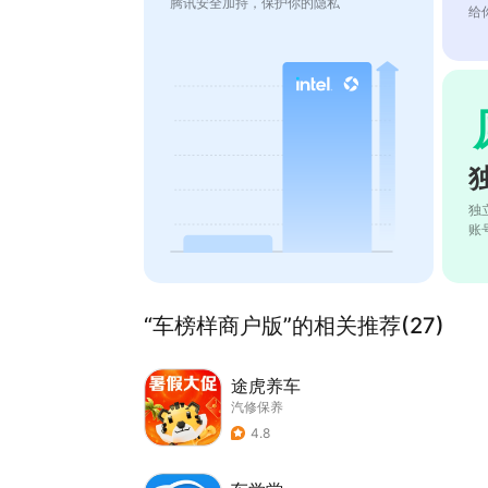
腾讯安全加持，保护你的隐私
给
独
账
“车榜样商户版”的相关推荐(27)
途虎养车
汽修保养
4.8