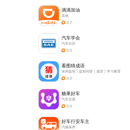
滴滴加油
其他
3.7
汽车学会
汽车社区
0.0
看图猜成语
休闲益智
|
益智问答
|
成语
|
学习教育
0.0
糖果好车
汽车交易
0.0
好车行安车主
汽修保养