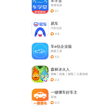
车学堂
驾考培训
2.1
易车
汽车社区
4.6
车e估企业版
商家工具
5.0
森林冰火人
策略
|
收集
|
探险
|
儿童游戏
2.3
一键挪车好车主
其他
0.0