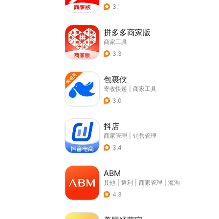
3.1
拼多多商家版
商家工具
3.3
包裹侠
寄收快递
|
商家工具
3.0
抖店
商家管理
|
销售管理
3.4
ABM
其他
|
返利
|
商家管理
|
海淘
4.3