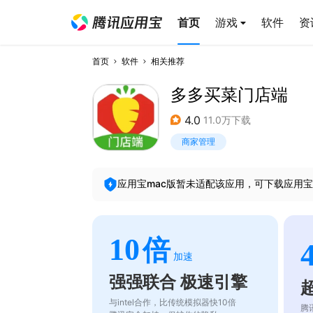
首页
游戏
软件
资
首页
软件
相关推荐
多多买菜门店端
4.0
11.0万下载
商家管理
应用宝mac版暂未适配该应用，可下载应用宝
10
倍
加速
强强联合 极速引擎
与intel合作，比传统模拟器快10倍
腾