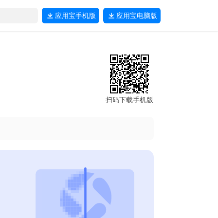
应用宝
手机版
应用宝
电脑版
扫码下载手机版