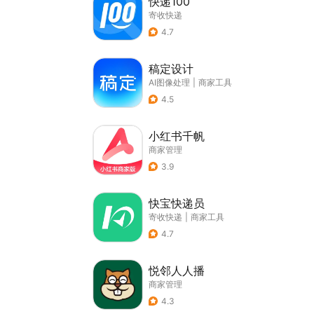
快递100
寄收快递
4.7
稿定设计
AI图像处理
|
商家工具
4.5
小红书千帆
商家管理
3.9
快宝快递员
寄收快递
|
商家工具
4.7
悦邻人人播
商家管理
4.3