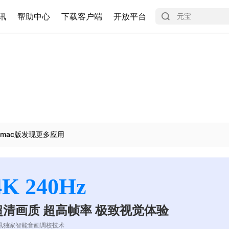
讯
帮助中心
下载客户端
开放平台
mac版发现更多应用
4K 240Hz
超清画质 超高帧率 极致视觉体验
讯独家智能音画调校技术