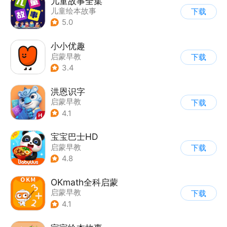
儿童故事全集
儿童绘本故事
下载
|
启蒙早教
5.0
小小优趣
启蒙早教
下载
3.4
洪恩识字
启蒙早教
下载
4.1
宝宝巴士HD
启蒙早教
下载
|
儿童益智游戏
4.8
OKmath全科启蒙
启蒙早教
下载
4.1