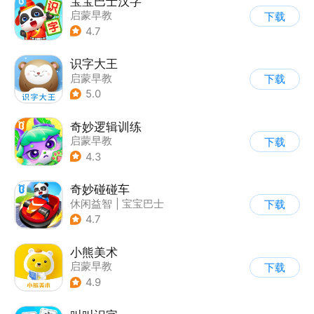
宝宝巴士汉字
启蒙早教
下载
4.7
识字大王
启蒙早教
下载
5.0
奇妙逻辑训练
启蒙早教
下载
4.3
奇妙碰碰车
休闲益智
|
宝宝巴士
下载
|
儿童游戏
|
卡通
4.7
小熊美术
启蒙早教
下载
4.9