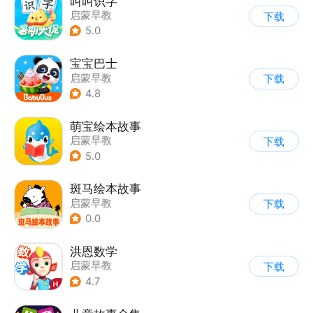
叫叫识字
启蒙早教
下载
5.0
宝宝巴士
启蒙早教
下载
|
儿童益智游戏
4.8
萌宝绘本故事
启蒙早教
下载
5.0
斑马绘本故事
启蒙早教
下载
0.0
洪恩数学
启蒙早教
下载
4.7