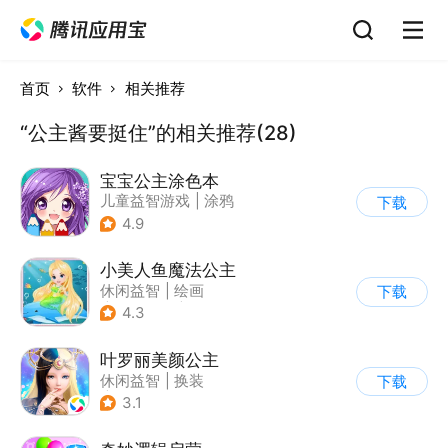
首页
软件
相关推荐
“公主酱要挺住”的相关推荐(28)
宝宝公主涂色本
儿童益智游戏
|
涂鸦
下载
4.9
小美人鱼魔法公主
休闲益智
|
绘画
下载
|
儿童游戏
|
填色
4.3
叶罗丽美颜公主
休闲益智
|
换装
下载
|
动漫改编
3.1
|
精灵梦叶罗丽