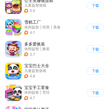
公主安娜做蛋糕
儿童益智游戏
下载
0.0
雪糕工厂
休闲益智
|
经营
|
美食
下载
|
宝宝巴士
4.7
多多爱换装
休闲益智
|
换装
下载
|
儿童游戏
|
卡通
3.7
宝宝巴士大全
儿童益智游戏
下载
|
启蒙早教
4.8
宝宝手工零食
休闲益智
|
烹饪
下载
|
宝宝巴士
|
学习教育
4.7