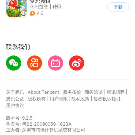
梦想城镇
休闲益智
|
种田
下载
|
田园生活
|
中国风
4.0
联系我们
|
|
|
|
|
关于腾讯
About Tencent
服务条款
商务洽谈
腾讯招聘
|
|
|
|
|
腾讯公益
版权所有
用户权限
隐私政策
侵权投诉指引
用户协议
版本号:
9.2.5
备案号: 粤B2-20090059-1623A
主办者: 深圳市腾讯计算机系统有限公司