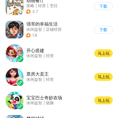
动物餐厅
策略
|
经营
|
烹饪
下载
|
宠物
3.7
强哥的幸福生活
休闲益智
|
店铺经营
下载
|
卡通
|
Q版
1.6
开心搭建
马上玩
休闲益智
|
经营
票房大卖王
马上玩
休闲益智
|
经营
宝宝巴士奇妙农场
马上玩
休闲益智
|
烧脑