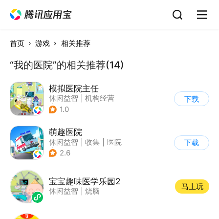
首页
游戏
相关推荐
“我的医院”的相关推荐(14)
模拟医院主任
休闲益智
|
机构经营
下载
|
医院
|
儿童游戏
1.0
萌趣医院
休闲益智
|
收集
|
医院
下载
|
卡通
2.6
宝宝趣味医学乐园2
马上玩
休闲益智
|
烧脑