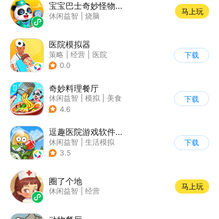
宝宝巴士奇妙怪物医院
马上玩
休闲益智
|
烧脑
医院模拟器
策略
|
经营
|
医院
下载
|
学习教育
0.0
奇妙料理餐厅
休闲益智
|
模拟
|
美食
下载
|
宝宝巴士
4.6
逗趣医院游戏软件V2.1.0
休闲益智
|
生活模拟
下载
|
医院
|
Q版
3.5
圈了个地
马上玩
休闲益智
|
经营