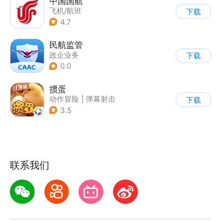
中国国航
飞机/航班
下载
4.7
民航监管
政企业务
下载
0.0
掼蛋
动作冒险
|
弹幕射击
下载
|
空战
|
儿童游戏
3.5
联系我们