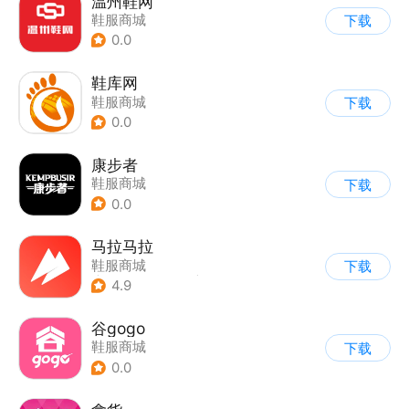
温州鞋网
鞋服商城
下载
0.0
鞋库网
鞋服商城
下载
0.0
康步者
鞋服商城
下载
0.0
马拉马拉
鞋服商城
下载
|
跑步/走路计步
|
其他
4.9
谷gogo
鞋服商城
下载
0.0