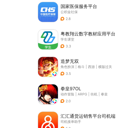
国家医保服务平台
公积金社保
2.8
粤教翔云数字教材应用平台
学生课堂
3.3
造梦无双
角色扮演
|
格斗
|
西游
|
横版过关
3.5
拳皇97OL
动作冒险
|
ARPG
|
街机
|
拳皇
2.0
汇汇通货运销售平台司机端
司机接单助手