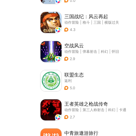
0.0
三国战纪：风云再起
动作冒险
|
格斗
|
三国
|
横版过关
4.3
空战风云
动作冒险
|
弹幕射击
|
科幻
|
怀旧
2.9
联盟生态
返利
5.0
王者英雄之枪战传奇
动作冒险
|
第三人称射击
|
科幻
|
卡通
2.7
中青旅遨游旅行