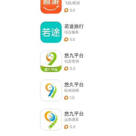
飞机/航班
5.0
若途旅行
综合服务
5.0
悠九平台
信息查询
0.0
悠久平台
绘画涂鸦
1.0
悠九平台
运势测算
0.0