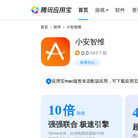
首页
游戏
软件
资
首页
软件
小安智维
小安智维
0.0
969下载
效率办公
应用宝mac版暂未适配该应用，可下载应用宝
10
倍
加速
强强联合 极速引擎
与intel合作，比传统模拟器快10倍
腾