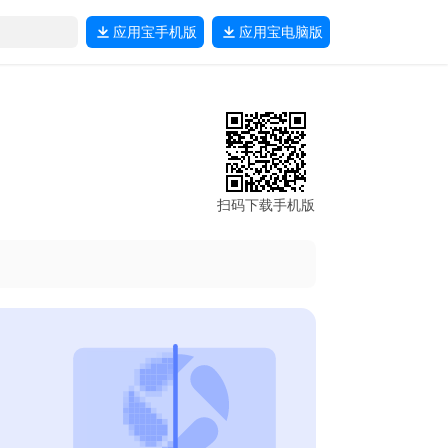
应用宝
手机版
应用宝
电脑版
扫码下载手机版