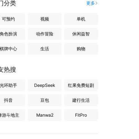
门分类
更多
可预约
视频
单机
角色扮演
动作冒险
休闲益智
棋牌中心
生活
购物
友热搜
光环助手
DeepSeek
红果免费短剧
抖音
豆包
建行生活
禅游斗地主
Manwa2
FitPro