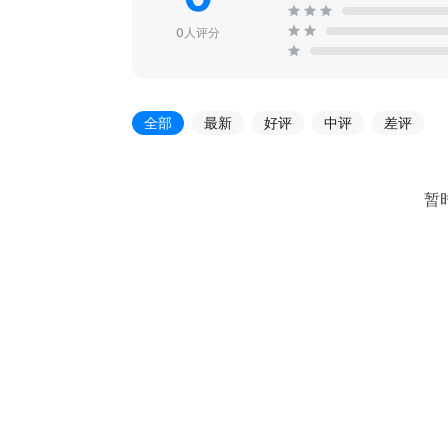
0人评分
全部
最新
好评
中评
差评