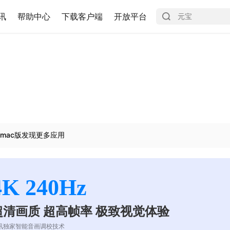
讯
帮助中心
下载客户端
开放平台
mac版发现更多应用
4K 240Hz
超清画质 超高帧率 极致视觉体验
讯独家智能音画调校技术