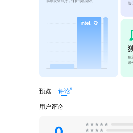
腾讯安全加持，保护你的隐私
给
独
账
0
预览
评论
用户评论
0