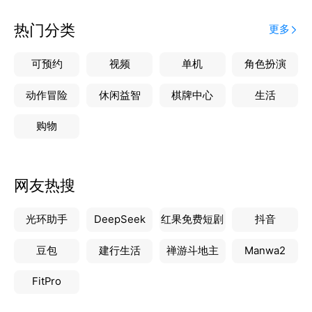
【快递速达】
急速发货；点开软件，实时监控物流情况
热门分类
更多
【品牌信念】
秉承着真诚、理解、合作、进取是的理念，用心卖好
可预约
视频
单机
角色扮演
酒，全力打造平台销售，人员分销、门店销售等服务模
式，立志成为酒业直销平台，您身边的美酒服务专家。
动作冒险
休闲益智
棋牌中心
生活
【意见反馈】
购物
商务部官方微信：BNCS18166919979
感谢您对我公司的支持，客户反馈的建议，一向是我公
司非常重视的问题，将成为我们公司改进工作的重要参
网友热搜
考内容，欢迎您随时联系我们。
光环助手
DeepSeek
红果免费短剧
抖音
豆包
建行生活
禅游斗地主
Manwa2
FitPro