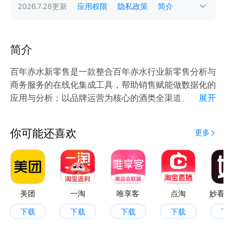
2026.7.28
更新
应用权限
隐私政策
简介
简介
百年赤水新零售是一款整合百年赤水行业新零售分析与
商务服务的在线化集成工具，帮助销售赋能做数据化的
应用与分析；以品牌运营为核心的酒类全渠道、全品类
展开
分销及零售，专注于酒水销售业务，为广大酒类消费者
提供优质的产品，并借助现代电子商务平台，进行全品
你可能还喜欢
更多
类酒类及相关消费品的销售，为购买商品提供电子商务
领域的综合服务。
【分类详情】
圈层系列、传统系列、电商系列、定制系列
【选品体验】
美团
一淘
唯享客
点淘
妙看
从商品下单销售到查询订单详情、发货、售后情况，能
下载
下载
下载
下载
够及时了解订单统计数据等一站式便捷购物体验。