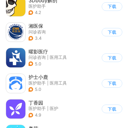
3Dbody解剖
医护助手
下载
4.2
湘医保
问诊咨询
下载
3.4
曜影医疗
问诊咨询
|
医用工具
下载
|
医护助手
5.0
护士小鹿
医护助手
|
医用工具
下载
5.0
丁香园
医护助手
|
医护
下载
4.9