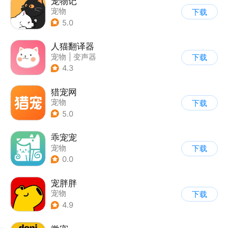
宠物记
宠物
下载
5.0
人猫翻译器
宠物
|
变声器
下载
4.3
猎宠网
宠物
下载
5.0
乖宠宠
宠物
下载
0.0
宠胖胖
宠物
下载
4.9