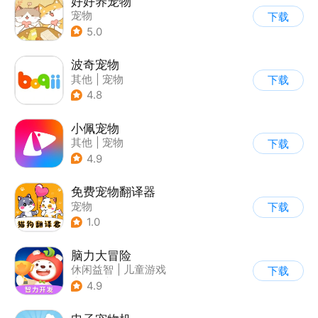
好好养宠物
宠物
下载
5.0
波奇宠物
其他
|
宠物
下载
4.8
小佩宠物
其他
|
宠物
下载
4.9
免费宠物翻译器
宠物
下载
1.0
脑力大冒险
休闲益智
|
儿童游戏
下载
|
卡通
|
学习教育
4.9