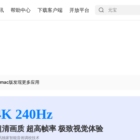
讯
帮助中心
下载客户端
开放平台
mac版发现更多应用
4K 240Hz
超清画质 超高帧率 极致视觉体验
讯独家智能音画调校技术