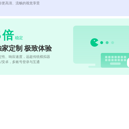
你更高清、流畅的视觉享受
5
倍
稳定
独家定制 极致体验
定性、响应速度，远超传统模拟器
OS/安卓，多账号登录与互通