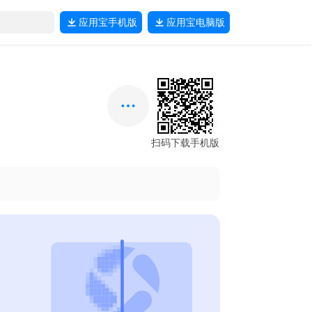
应用宝
手机版
应用宝
电脑版
扫码下载手机版