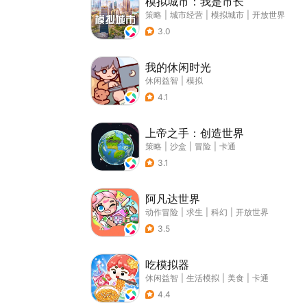
模拟城市：我是市长
策略
|
城市经营
|
模拟城市
|
开放世界
3.0
我的休闲时光
休闲益智
|
模拟
4.1
上帝之手：创造世界
策略
|
沙盒
|
冒险
|
卡通
3.1
阿凡达世界
动作冒险
|
求生
|
科幻
|
开放世界
3.5
吃模拟器
休闲益智
|
生活模拟
|
美食
|
卡通
4.4