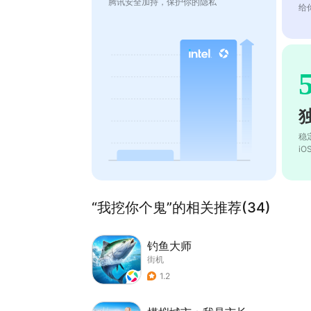
腾讯安全加持，保护你的隐私
给
稳
i
“我挖你个鬼”的相关推荐(34)
钓鱼大师
街机
1.2