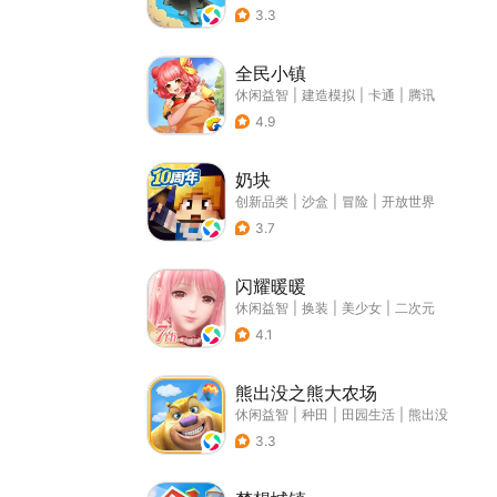
3.3
全民小镇
休闲益智
|
建造模拟
|
卡通
|
腾讯
4.9
奶块
创新品类
|
沙盒
|
冒险
|
开放世界
3.7
闪耀暖暖
休闲益智
|
换装
|
美少女
|
二次元
4.1
熊出没之熊大农场
休闲益智
|
种田
|
田园生活
|
熊出没
3.3