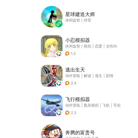
星球建造大师
休闲益智
|
经营
小忍模拟器
休闲益智
|
模拟
|
恋爱
|
女性向
1.3
逃出生天
动作冒险
|
解谜
|
逃生
|
剧情
2.4
飞行模拟器
动作冒险
|
载具模拟
|
飞机
|
写实
2.3
奔腾的富贵号