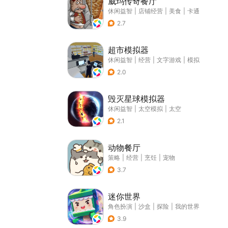
威玛传奇餐厅
休闲益智
|
店铺经营
|
美食
|
卡通
2.7
超市模拟器
休闲益智
|
经营
|
文字游戏
|
模拟
2.0
毁灭星球模拟器
休闲益智
|
太空模拟
|
太空
2.1
动物餐厅
策略
|
经营
|
烹饪
|
宠物
3.7
迷你世界
角色扮演
|
沙盒
|
探险
|
我的世界
3.9