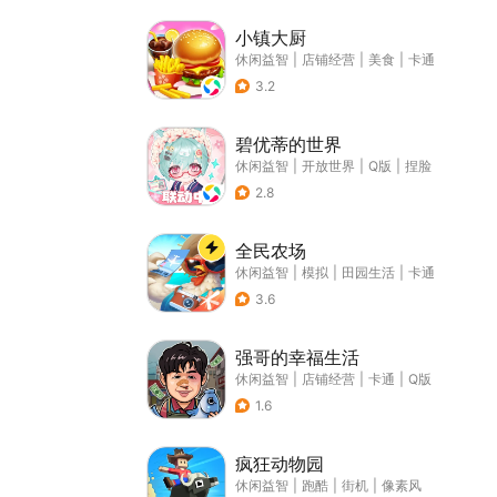
小镇大厨
休闲益智
|
店铺经营
|
美食
|
卡通
3.2
碧优蒂的世界
休闲益智
|
开放世界
|
Q版
|
捏脸
2.8
全民农场
休闲益智
|
模拟
|
田园生活
|
卡通
3.6
强哥的幸福生活
休闲益智
|
店铺经营
|
卡通
|
Q版
1.6
疯狂动物园
休闲益智
|
跑酷
|
街机
|
像素风