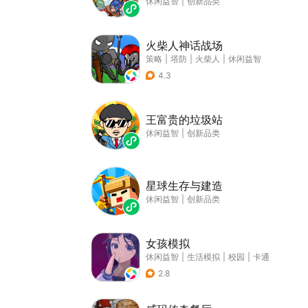
休闲益智
|
创新品类
火柴人神话战场
策略
|
塔防
|
火柴人
|
休闲益智
4.3
王富贵的垃圾站
休闲益智
|
创新品类
星球生存与建造
休闲益智
|
创新品类
女孩模拟
休闲益智
|
生活模拟
|
校园
|
卡通
2.8