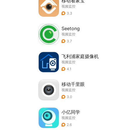
移动看家宝
视频监控
3.3
Seetong
视频监控
3.7
飞利浦家庭摄像机
视频监控
4.1
移动千里眼
视频监控
3.0
小亿同学
视频监控
2.6