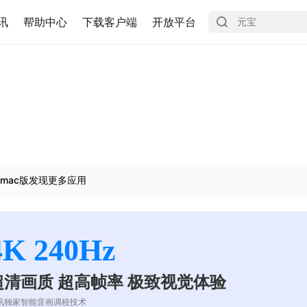
讯
帮助中心
下载客户端
开放平台
mac版发现更多应用
4K 240Hz
超清画质 超高帧率 极致视觉体验
讯独家智能音画调校技术