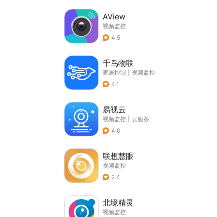
AView
视频监控
4.5
千鸟物联
家居控制
|
视频监控
4.1
易视云
视频监控
|
云服务
4.0
联想慧眼
视频监控
2.4
北境精灵
视频监控