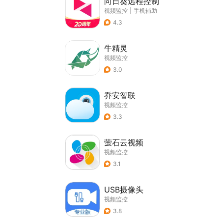
向日葵远程控制
视频监控
|
手机辅助
4.3
牛精灵
视频监控
3.0
乔安智联
视频监控
3.3
萤石云视频
视频监控
3.1
USB摄像头
视频监控
3.8