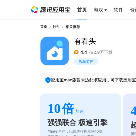
首页
游戏
软件
资
首页
软件
相关推荐
有看头
4.4
792.9万下载
视频监控
应用宝mac版暂未适配该应用，可下载应用宝
10
倍
加速
强强联合 极速引擎
与intel合作，比传统模拟器快10倍
腾