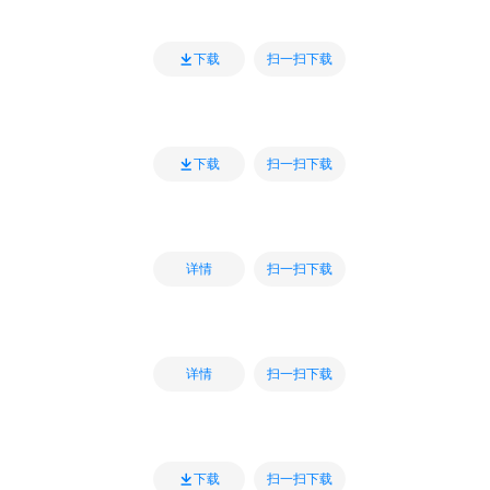
扫一扫下载
下载
扫一扫下载
下载
扫一扫下载
详情
扫一扫下载
详情
扫一扫下载
下载