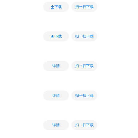
扫一扫下载
下载
扫一扫下载
下载
扫一扫下载
详情
扫一扫下载
详情
扫一扫下载
详情