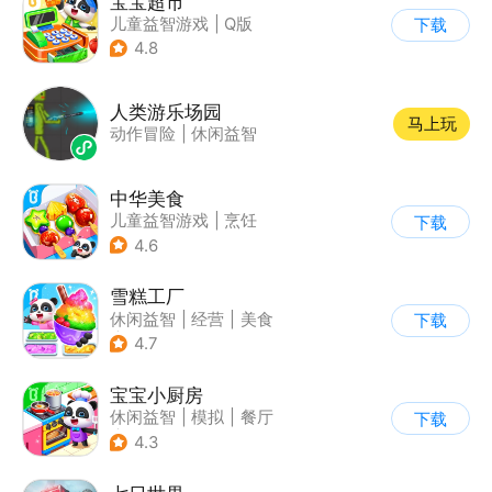
宝宝超市
儿童益智游戏
|
Q版
下载
4.8
人类游乐场园
马上玩
动作冒险
|
休闲益智
中华美食
儿童益智游戏
|
烹饪
下载
4.6
雪糕工厂
休闲益智
|
经营
|
美食
下载
|
宝宝巴士
4.7
宝宝小厨房
休闲益智
|
模拟
|
餐厅
下载
|
宝宝巴士
4.3