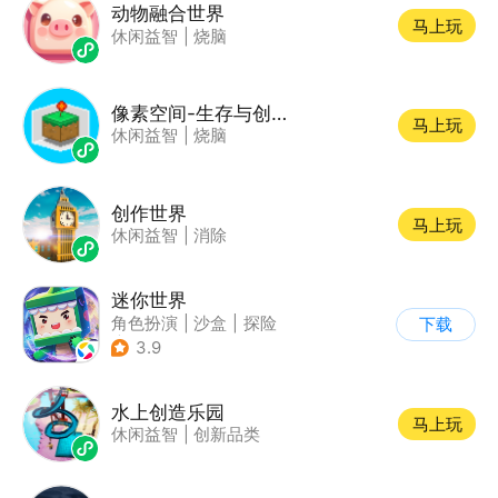
动物融合世界
马上玩
休闲益智
|
烧脑
像素空间-生存与创造
马上玩
休闲益智
|
烧脑
创作世界
马上玩
休闲益智
|
消除
迷你世界
角色扮演
|
沙盒
|
探险
下载
|
我的世界
3.9
水上创造乐园
马上玩
休闲益智
|
创新品类