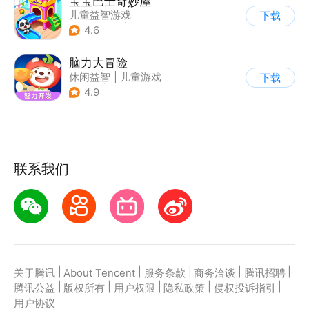
宝宝巴士奇妙屋
儿童益智游戏
下载
|
启蒙早教
|
Q版
4.6
|
数学数独
脑力大冒险
休闲益智
|
儿童游戏
下载
|
卡通
|
学习教育
4.9
联系我们
|
|
|
|
|
关于腾讯
About Tencent
服务条款
商务洽谈
腾讯招聘
|
|
|
|
|
腾讯公益
版权所有
用户权限
隐私政策
侵权投诉指引
用户协议