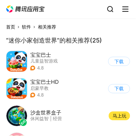
首页
软件
相关推荐
“迷你小家创造世界”的相关推荐(25)
宝宝巴士
儿童益智游戏
下载
|
启蒙早教
4.8
宝宝巴士HD
启蒙早教
下载
|
儿童益智游戏
4.8
沙盒世界盒子
马上玩
休闲益智
|
经营