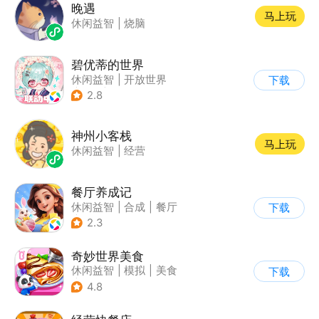
晚遇
马上玩
休闲益智
|
烧脑
碧优蒂的世界
休闲益智
|
开放世界
下载
|
Q版
|
捏脸
2.8
神州小客栈
马上玩
休闲益智
|
经营
餐厅养成记
休闲益智
|
合成
|
餐厅
下载
|
清新
2.3
奇妙世界美食
休闲益智
|
模拟
|
美食
下载
|
宝宝巴士
4.8