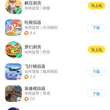
解压厨房
马上玩
休闲益智
|
烧脑
吃模拟器
休闲益智
|
生活模拟
下载
|
美食
|
卡通
4.4
梦幻厨房
马上玩
休闲益智
|
经营
飞行模拟器
动作冒险
|
载具模拟
下载
|
飞机
|
写实
2.3
装修模拟器
休闲益智
|
养成
下载
|
女性向
|
卡通
1.0