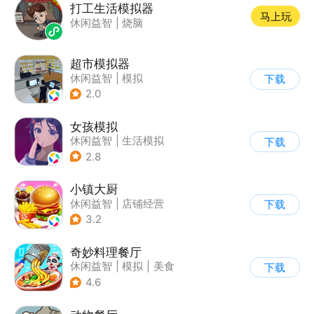
打工生活模拟器
马上玩
休闲益智
|
烧脑
超市模拟器
休闲益智
|
模拟
下载
|
文字游戏
|
经营
2.0
女孩模拟
休闲益智
|
生活模拟
下载
|
校园
|
卡通
2.8
小镇大厨
休闲益智
|
店铺经营
下载
|
美食
|
卡通
3.2
奇妙料理餐厅
休闲益智
|
模拟
|
美食
下载
|
宝宝巴士
4.6