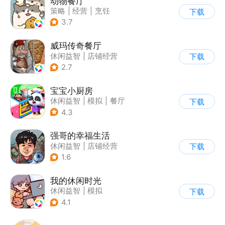
动物餐厅
策略
|
经营
|
烹饪
下载
|
宠物
3.7
威玛传奇餐厅
休闲益智
|
店铺经营
下载
|
美食
|
卡通
2.7
宝宝小厨房
休闲益智
|
模拟
|
餐厅
下载
|
宝宝巴士
4.3
强哥的幸福生活
休闲益智
|
店铺经营
下载
|
卡通
|
Q版
1.6
我的休闲时光
休闲益智
|
模拟
下载
4.1