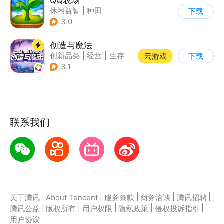
QQ农场
休闲益智
|
种田
下载
|
田园生活
|
卡通
3.0
创造与魔法
创新品类
|
经营
|
生存
云游戏
下载
|
开放世界
3.1
联系我们
|
|
|
|
|
关于腾讯
About Tencent
服务条款
商务洽谈
腾讯招聘
|
|
|
|
|
腾讯公益
版权所有
用户权限
隐私政策
侵权投诉指引
用户协议