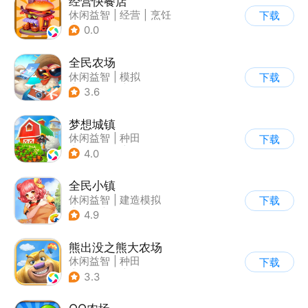
经营快餐店
休闲益智
|
经营
|
烹饪
下载
|
卡通
0.0
全民农场
休闲益智
|
模拟
下载
|
田园生活
|
卡通
3.6
梦想城镇
休闲益智
|
种田
下载
|
田园生活
|
中国风
4.0
全民小镇
休闲益智
|
建造模拟
下载
|
卡通
|
腾讯
4.9
熊出没之熊大农场
休闲益智
|
种田
下载
|
田园生活
|
熊出没
3.3