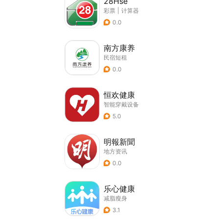
28Hse
彩票
|
计算器
0.0
南方康养
民宿短租
0.0
恒欢健康
智能穿戴设备
5.0
明報新聞
地方资讯
0.0
乐心健康
减脂瘦身
3.1