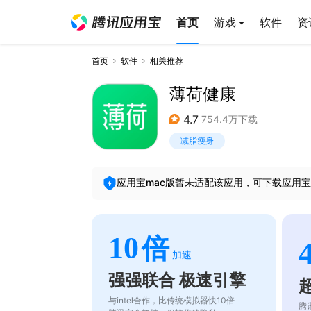
首页
游戏
软件
资
首页
软件
相关推荐
薄荷健康
4.7
754.4万下载
减脂瘦身
应用宝mac版暂未适配该应用，可下载应用宝
10
倍
加速
强强联合 极速引擎
与intel合作，比传统模拟器快10倍
腾