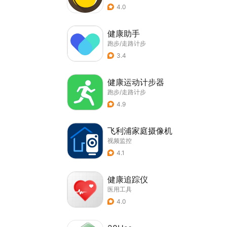
4.0
健康助手
跑步/走路计步
3.4
健康运动计步器
跑步/走路计步
4.9
飞利浦家庭摄像机
视频监控
4.1
健康追踪仪
医用工具
4.0