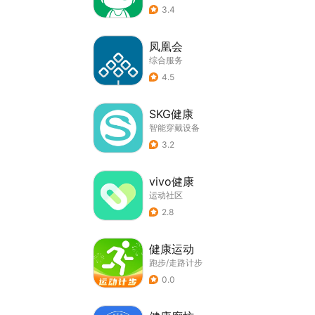
3.4
凤凰会
综合服务
4.5
SKG健康
智能穿戴设备
3.2
vivo健康
运动社区
2.8
健康运动
跑步/走路计步
0.0