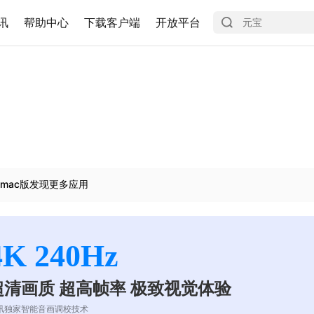
讯
帮助中心
下载客户端
开放平台
mac版发现更多应用
4K 240Hz
超清画质 超高帧率 极致视觉体验
讯独家智能音画调校技术