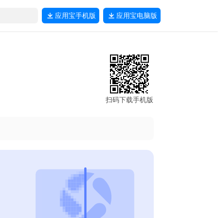
应用宝
手机版
应用宝
电脑版
扫码下载手机版