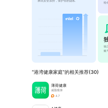
腾讯安全加持，保护你的隐私
给
独
账
“港湾健康家庭”的相关推荐(30)
薄荷健康
减脂瘦身
4.7