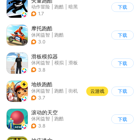
矢量跑酷
动作冒险
|
跑酷
|
暗黑
下载
|
通关
1.7
摩托跑酷
休闲益智
|
跑酷
下载
|
摩托车
|
横版过关
3.0
滑板模拟器
休闲益智
|
模拟
|
滑板
下载
|
卡通
3.8
地铁跑酷
休闲益智
|
跑酷
|
街机
云游戏
下载
|
创梦天地
3.7
滚动的天空
休闲益智
|
跑酷
下载
|
女性向
|
卡通
3.8