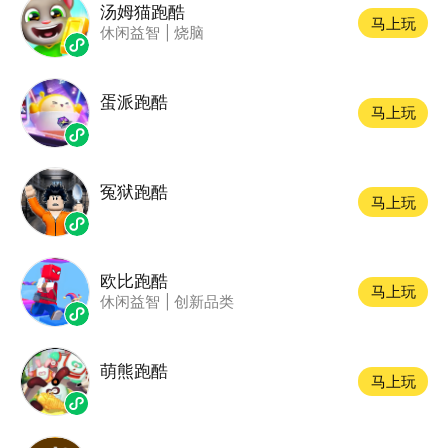
汤姆猫跑酷
马上玩
休闲益智
|
烧脑
蛋派跑酷
马上玩
冤狱跑酷
马上玩
欧比跑酷
马上玩
休闲益智
|
创新品类
萌熊跑酷
马上玩