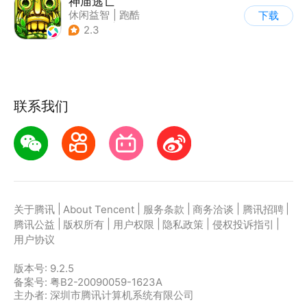
神庙逃亡
休闲益智
|
跑酷
下载
|
欧美风
|
创梦天地
2.3
联系我们
|
|
|
|
|
关于腾讯
About Tencent
服务条款
商务洽谈
腾讯招聘
|
|
|
|
|
腾讯公益
版权所有
用户权限
隐私政策
侵权投诉指引
用户协议
版本号:
9.2.5
备案号: 粤B2-20090059-1623A
主办者: 深圳市腾讯计算机系统有限公司