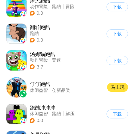
摩天跑酷
动作冒险
|
跑酷
|
冒险
下载
|
横版过关
0.0
翻转跑酷
跑酷
下载
0.0
汤姆猫跑酷
动作冒险
|
竞速
下载
|
汤姆猫
|
卡通
3.7
仔仔跑酷
马上玩
休闲益智
|
创新品类
跑酷冲冲冲
休闲益智
|
跑酷
|
解压
下载
|
清新
0.0