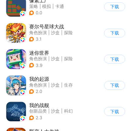
像素工厂
策略
|
模拟
|
卡通
下载
|
62游戏
0.0
赛尔号星球大战
角色扮演
|
沙盒
|
探险
下载
|
赛尔号
3.1
迷你世界
角色扮演
|
沙盒
|
探险
下载
|
我的世界
3.9
我的起源
角色扮演
|
沙盒
|
生存
下载
|
开放世界
2.0
我的战舰
创新品类
|
沙盒
|
科幻
下载
|
开放世界
2.3