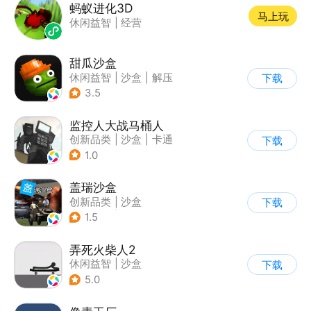
蚂蚁进化3D
马上玩
休闲益智
|
经营
甜瓜沙盒
休闲益智
|
沙盒
|
解压
下载
|
像素风
3.5
监控人大战马桶人
创新品类
|
沙盒
|
卡通
下载
|
建造
1.0
盖瑞沙盒
创新品类
|
沙盒
下载
|
像素风
|
DIY
1.5
弄死火柴人2
休闲益智
|
沙盒
下载
5.0