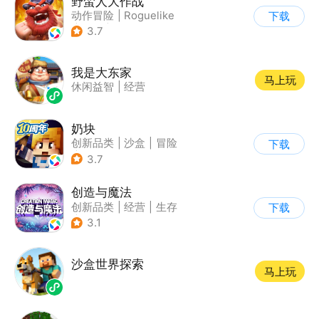
野蛮人大作战
动作冒险
|
Roguelike
下载
|
奇幻
|
卡通
3.7
我是大东家
马上玩
休闲益智
|
经营
奶块
创新品类
|
沙盒
|
冒险
下载
|
开放世界
3.7
创造与魔法
创新品类
|
经营
|
生存
下载
|
开放世界
3.1
沙盒世界探索
马上玩