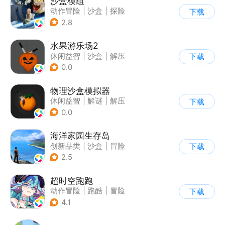
沙盒模组
动作冒险
|
沙盒
|
探险
下载
|
卡通
2.8
水果游乐场2
休闲益智
|
沙盒
|
解压
下载
|
脑洞
0.0
物理沙盒模拟器
休闲益智
|
解谜
|
解压
下载
|
脑洞
0.0
海洋家园生存岛
创新品类
|
沙盒
|
冒险
下载
|
开放世界
2.5
超时空跑跑
动作冒险
|
跑酷
|
冒险
下载
|
沙盒
4.1