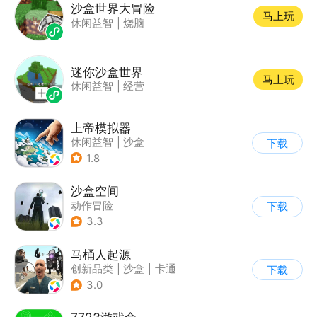
沙盒世界大冒险
马上玩
休闲益智
|
烧脑
迷你沙盒世界
马上玩
休闲益智
|
经营
上帝模拟器
休闲益智
|
沙盒
下载
|
建造模拟
1.8
沙盒空间
动作冒险
下载
|
第一人称射击
3.3
|
开放世界
|
写实
马桶人起源
创新品类
|
沙盒
|
卡通
下载
|
建造
3.0