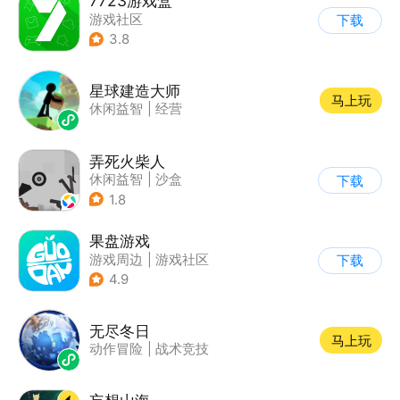
7723游戏盒
游戏社区
下载
3.8
星球建造大师
马上玩
休闲益智
|
经营
弄死火柴人
休闲益智
|
沙盒
下载
|
火柴人
1.8
果盘游戏
游戏周边
|
游戏社区
下载
4.9
无尽冬日
马上玩
动作冒险
|
战术竞技