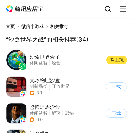
首页
微信小游戏
相关推荐
“沙盒世界之战”的相关推荐(34)
沙盒世界盒子
马上玩
休闲益智
|
经营
无尽物理沙盒
创新品类
|
开放世界
下载
|
像素风
|
动作冒险
3.1
恐怖追逐沙盒
休闲益智
|
解谜
|
恐怖
下载
|
暗黑
0.0