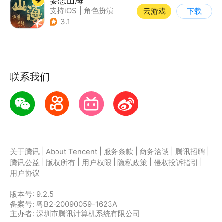
妄想山海
支持iOS
|
角色扮演
云游戏
下载
|
店铺经营
|
仙侠
3.1
联系我们
|
|
|
|
|
关于腾讯
About Tencent
服务条款
商务洽谈
腾讯招聘
|
|
|
|
|
腾讯公益
版权所有
用户权限
隐私政策
侵权投诉指引
用户协议
版本号:
9.2.5
备案号: 粤B2-20090059-1623A
主办者: 深圳市腾讯计算机系统有限公司