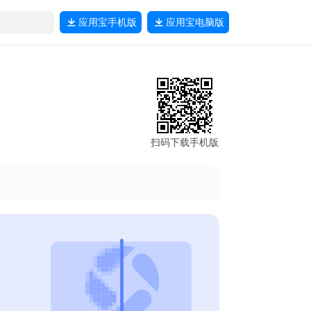
应用宝
手机版
应用宝
电脑版
扫码下载手机版