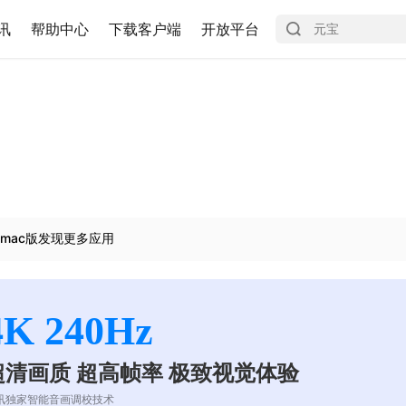
讯
帮助中心
下载客户端
开放平台
mac版发现更多应用
4K 240Hz
超清画质 超高帧率 极致视觉体验
讯独家智能音画调校技术