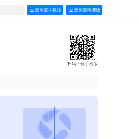
应用宝
手机版
应用宝
电脑版
扫码下载手机版