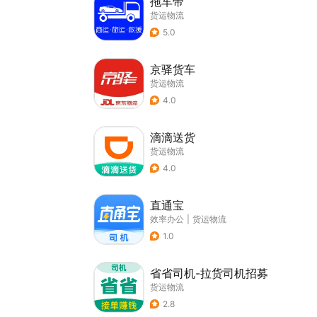
拖车帝
货运物流
5.0
京驿货车
货运物流
4.0
滴滴送货
货运物流
4.0
直通宝
效率办公
|
货运物流
1.0
省省司机-拉货司机招募
货运物流
2.8