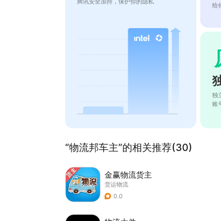
腾讯安全加持，保护你的隐私
给
独
账
“物流邦车主”的相关推荐(30)
金赢物流货主
货运物流
0.0