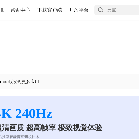
讯
帮助中心
下载客户端
开放平台
mac版发现更多应用
4K 240Hz
超清画质 超高帧率 极致视觉体验
讯独家智能音画调校技术