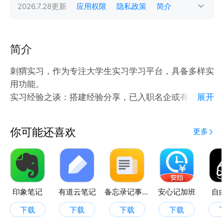
2026.7.28
更新
应用权限
隐私政策
简介
简介
刺猬实习，作为专注大学生实习学习平台，具备多样实
用功能。​
实习经验之谈：搭建经验分享，已入职名企或有丰富实
展开
习经历的学长学姐分享亲身故事。从实习日常工作内
容，到如何在实习中快速成长、处理职场人际关系等，
你可能还喜欢
更多
让后来者汲取经验，少走弯路，提前了解职场生态，为
实习做好心理与行动准备 。​
实习技巧传授：汇总常见面试问题及专业回答策略，如
自我介绍、优缺点阐述、选择公司原因等经典问题，提
供详细解析与示例。
印象笔记
有道云笔记
备忘录记事本
安心记加班
自
简历制作指导：提供简历模板，涵盖多种风格，适配不
下载
下载
下载
下载
同行业与岗位需求，让简历脱颖而出 。​