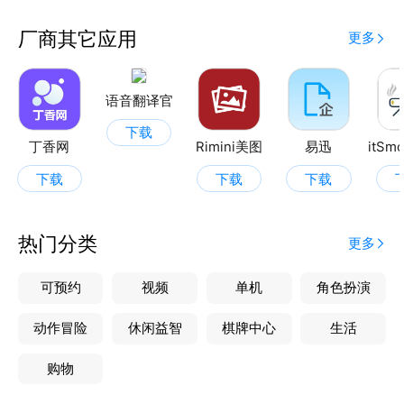
面试计时器：模拟演练面试，自定义模拟真实面试场
景，控制时间，帮助求职者提前适应面试节奏，增强面
厂商其它应用
更多
试实战能力 。
语音翻译官
下载
丁香网
Rimini美图
易迅
下载
下载
下载
热门分类
更多
可预约
视频
单机
角色扮演
动作冒险
休闲益智
棋牌中心
生活
购物