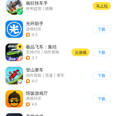
疯狂快车手
马上玩
休闲益智
|
烧脑
光环助手
游戏社区
下载
4.3
极品飞车：集结
支持iOS
|
动作冒险
云游戏
下载
|
竞速
|
赛车
3.7
登山赛车
动作冒险
|
竞速
|
赛车
下载
|
卡通
4.0
悟饭游戏厅
游戏社区
下载
4.5