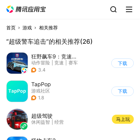
首页
游戏
相关推荐
“超级警车追击”的相关推荐(26)
狂野飙车9：竞速传奇
动作冒险
|
竞速
|
赛车
下载
|
狂野飙车
3.4
TapPop
游戏社区
下载
1.8
超级驾驶
马上玩
休闲益智
|
经营