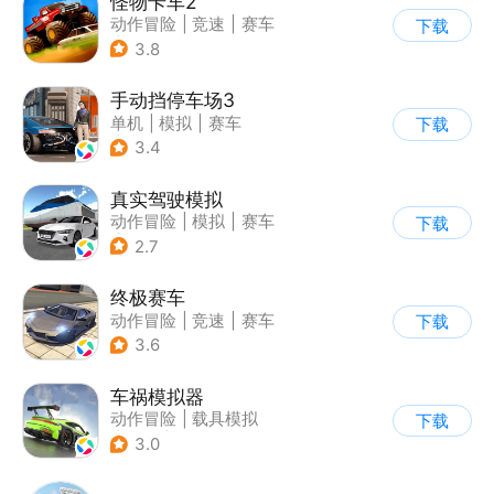
怪物卡车2
动作冒险
|
竞速
|
赛车
下载
|
卡通
3.8
手动挡停车场3
单机
|
模拟
|
赛车
下载
|
开放世界
3.4
真实驾驶模拟
动作冒险
|
模拟
|
赛车
下载
|
漂移
2.7
终极赛车
动作冒险
|
竞速
|
赛车
下载
3.6
车祸模拟器
动作冒险
|
载具模拟
下载
|
汽车
|
写实
3.0