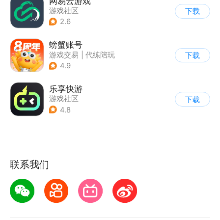
网易云游戏
游戏社区
下载
2.6
螃蟹账号
游戏交易
|
代练陪玩
下载
|
游戏社区
4.9
乐享快游
游戏社区
下载
4.8
联系我们