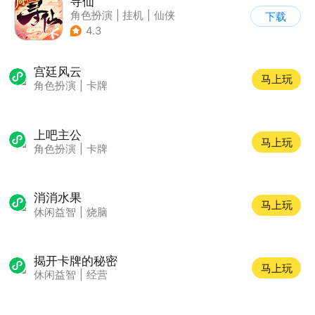
寻仙
角色扮演
|
挂机
|
仙侠
下载
|
寻仙
4.3
宫廷风云
马上玩
角色扮演
|
卡牌
上吧主公
马上玩
角色扮演
|
卡牌
消消水果
马上玩
休闲益智
|
烧脑
揭开卡牌的秘密
马上玩
休闲益智
|
经营