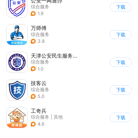
公安一网通办
综合服务
下载
|
业务咨询办理
1.9
|
政企业务
万师傅
综合服务
下载
3.8
天津公安民生服务平台
综合服务
下载
1.0
技客云
综合服务
下载
5.0
工奇兵
综合服务
|
其他
下载
4.6