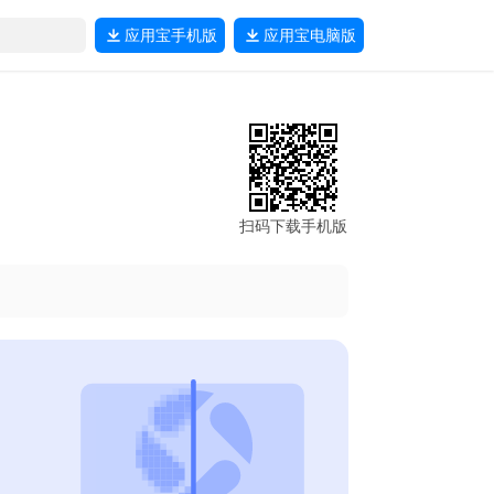
应用宝
手机版
应用宝
电脑版
扫码下载手机版