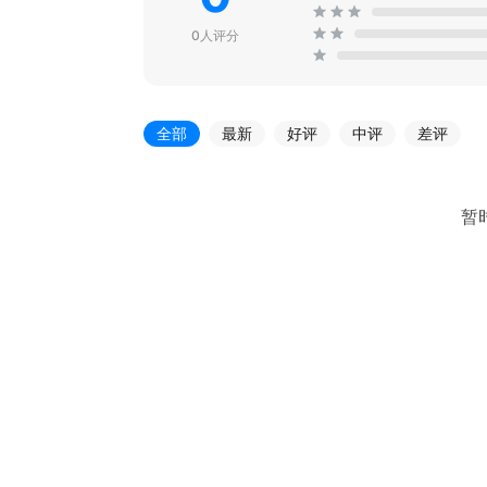
0人评分
全部
最新
好评
中评
差评