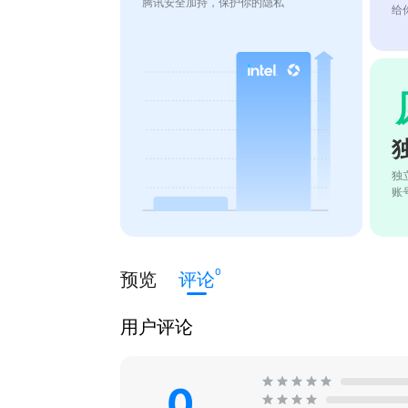
腾讯安全加持，保护你的隐私
给
独
账
0
预览
评论
用户评论
0