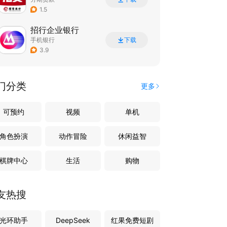
1.5
招行企业银行
手机银行
下载
3.9
门分类
更多
可预约
视频
单机
角色扮演
动作冒险
休闲益智
棋牌中心
生活
购物
友热搜
光环助手
DeepSeek
红果免费短剧