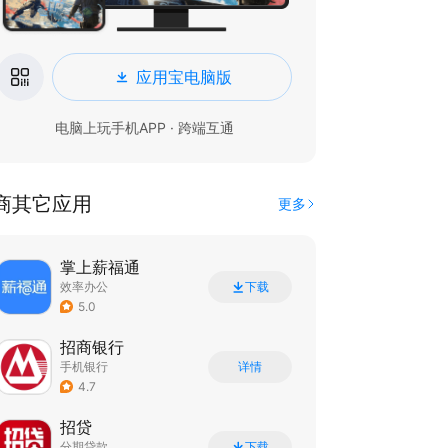
应用宝电脑版
电脑上玩手机APP · 跨端互通
商其它应用
更多
掌上薪福通
效率办公
下载
5.0
招商银行
手机银行
详情
4.7
招贷
分期贷款
下载