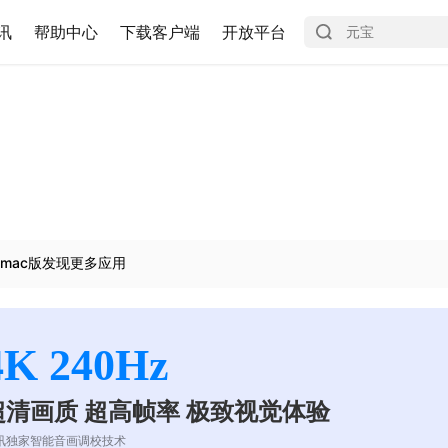
讯
帮助中心
下载客户端
开放平台
mac版发现更多应用
4K 240Hz
超清画质 超高帧率 极致视觉体验
讯独家智能音画调校技术