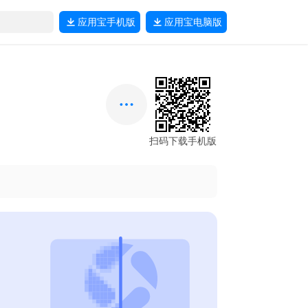
应用宝
手机版
应用宝
电脑版
扫码下载手机版