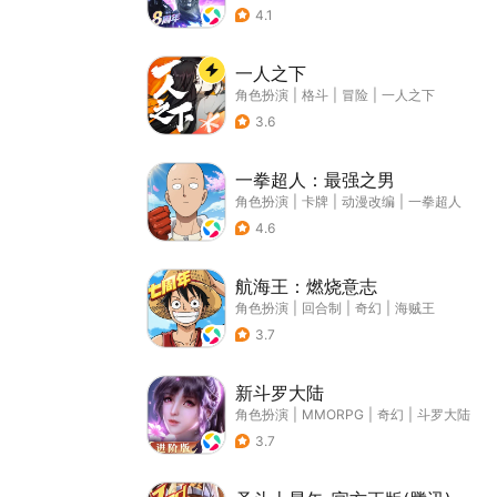
4.1
一人之下
角色扮演
|
格斗
|
冒险
|
一人之下
3.6
一拳超人：最强之男
角色扮演
|
卡牌
|
动漫改编
|
一拳超人
4.6
航海王：燃烧意志
角色扮演
|
回合制
|
奇幻
|
海贼王
3.7
新斗罗大陆
角色扮演
|
MMORPG
|
奇幻
|
斗罗大陆
3.7