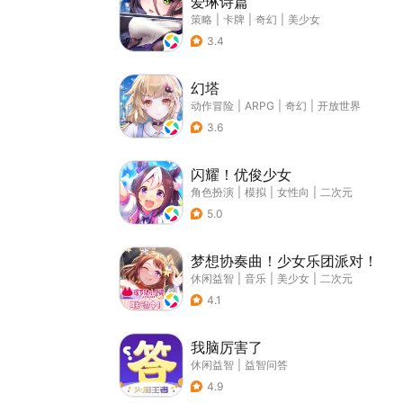
爱琳诗篇
策略
|
卡牌
|
奇幻
|
美少女
3.4
幻塔
动作冒险
|
ARPG
|
奇幻
|
开放世界
3.6
闪耀！优俊少女
角色扮演
|
模拟
|
女性向
|
二次元
5.0
梦想协奏曲！少女乐团派对！
休闲益智
|
音乐
|
美少女
|
二次元
4.1
我脑厉害了
休闲益智
|
益智问答
4.9