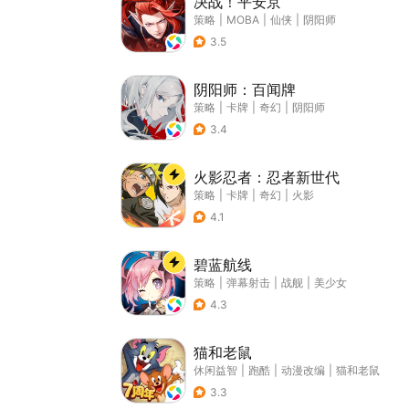
决战！平安京
策略
|
MOBA
|
仙侠
|
阴阳师
3.5
阴阳师：百闻牌
策略
|
卡牌
|
奇幻
|
阴阳师
3.4
火影忍者：忍者新世代
策略
|
卡牌
|
奇幻
|
火影
4.1
碧蓝航线
策略
|
弹幕射击
|
战舰
|
美少女
4.3
猫和老鼠
休闲益智
|
跑酷
|
动漫改编
|
猫和老鼠
3.3