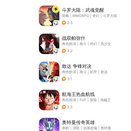
斗罗大陆：武魂觉醒
策略
|
MMORPG
|
奇幻
|
斗罗大陆
3.5
战双帕弥什
角色扮演
|
格斗
|
科幻
|
美少女
4.2
敢达 争锋对决
角色扮演
|
格斗
|
机甲
|
敢达
3.1
航海王热血航线
角色扮演
|
PvP
|
冒险
|
海贼王
2.3
奥特曼传奇英雄
单机
|
消除
|
动漫改编
|
奥特曼