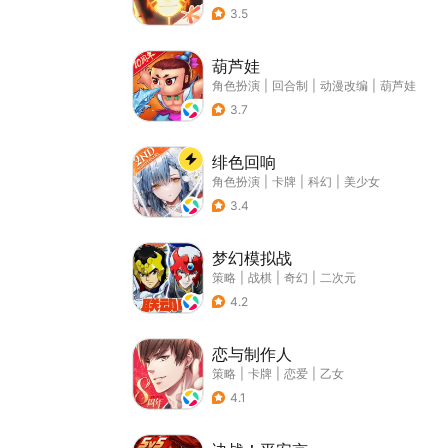
3.5
葫芦娃
角色扮演
|
回合制
|
动漫改编
|
葫芦娃
3.7
绯色回响
角色扮演
|
卡牌
|
科幻
|
美少女
3.4
梦幻模拟战
策略
|
战棋
|
奇幻
|
二次元
4.2
恋与制作人
策略
|
卡牌
|
恋爱
|
乙女
4.1