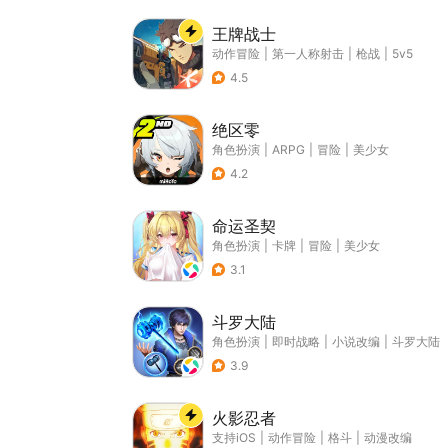
王牌战士
动作冒险
|
第一人称射击
|
枪战
|
5v5
4.5
绝区零
角色扮演
|
ARPG
|
冒险
|
美少女
4.2
命运圣契
角色扮演
|
卡牌
|
冒险
|
美少女
3.1
斗罗大陆
角色扮演
|
即时战略
|
小说改编
|
斗罗大陆
3.9
火影忍者
支持iOS
|
动作冒险
|
格斗
|
动漫改编