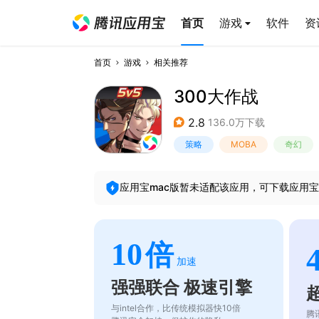
首页
游戏
软件
资
首页
游戏
相关推荐
300大作战
2.8
136.0万下载
策略
MOBA
奇幻
应用宝mac版暂未适配该应用，可下载应用宝
10
倍
加速
强强联合 极速引擎
与intel合作，比传统模拟器快10倍
腾