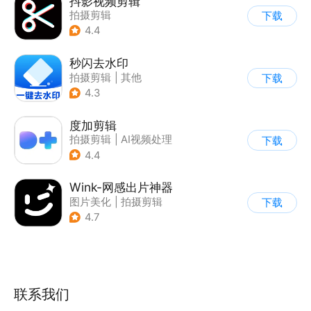
抖影视频剪辑
拍摄剪辑
下载
4.4
秒闪去水印
拍摄剪辑
|
其他
下载
4.3
度加剪辑
拍摄剪辑
|
AI视频处理
下载
4.4
Wink-网感出片神器
图片美化
|
拍摄剪辑
下载
4.7
联系我们