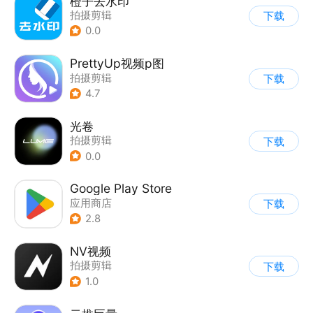
橙子去水印
拍摄剪辑
下载
0.0
PrettyUp视频p图
拍摄剪辑
下载
4.7
光卷
拍摄剪辑
下载
0.0
Google Play Store
应用商店
下载
2.8
NV视频
拍摄剪辑
下载
1.0