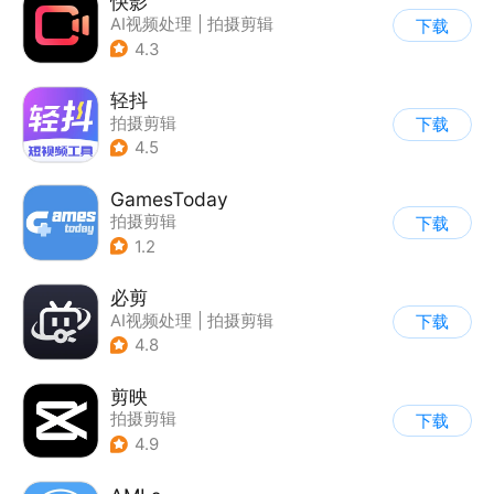
快影
AI视频处理
|
拍摄剪辑
下载
4.3
轻抖
拍摄剪辑
下载
4.5
GamesToday
拍摄剪辑
下载
1.2
必剪
AI视频处理
|
拍摄剪辑
下载
4.8
剪映
拍摄剪辑
下载
4.9