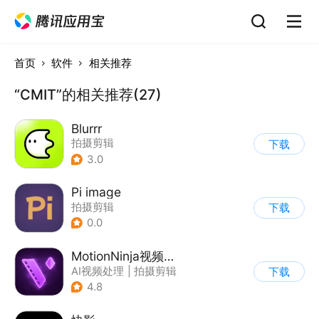
首页
软件
相关推荐
“CMIT”的相关推荐(27)
Blurrr
拍摄剪辑
下载
3.0
Pi image
拍摄剪辑
下载
0.0
MotionNinja视频编辑器
AI视频处理
|
拍摄剪辑
下载
4.8