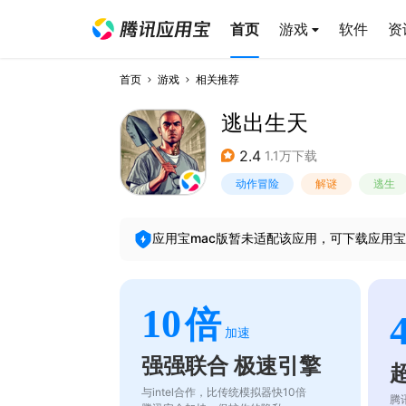
首页
游戏
软件
资
首页
游戏
相关推荐
逃出生天
2.4
1.1万下载
动作冒险
解谜
逃生
应用宝mac版暂未适配该应用，可下载应用宝
10
倍
加速
强强联合 极速引擎
与intel合作，比传统模拟器快10倍
腾