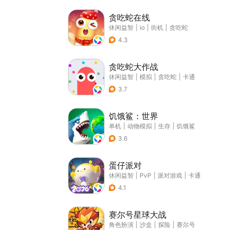
贪吃蛇在线
休闲益智
|
io
|
街机
|
贪吃蛇
4.3
贪吃蛇大作战
休闲益智
|
模拟
|
贪吃蛇
|
卡通
3.7
饥饿鲨：世界
单机
|
动物模拟
|
生存
|
饥饿鲨
3.6
蛋仔派对
休闲益智
|
PvP
|
派对游戏
|
卡通
4.1
赛尔号星球大战
角色扮演
|
沙盒
|
探险
|
赛尔号