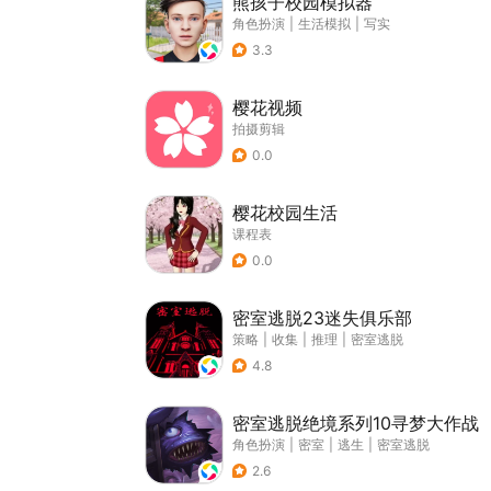
熊孩子校园模拟器
角色扮演
|
生活模拟
|
写实
3.3
樱花视频
拍摄剪辑
0.0
樱花校园生活
课程表
0.0
密室逃脱23迷失俱乐部
策略
|
收集
|
推理
|
密室逃脱
4.8
密室逃脱绝境系列10寻梦大作战
角色扮演
|
密室
|
逃生
|
密室逃脱
2.6