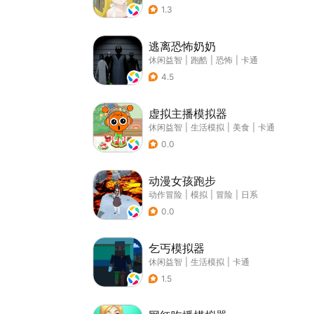
1.3
逃离恐怖奶奶
休闲益智
|
跑酷
|
恐怖
|
卡通
4.5
虚拟主播模拟器
休闲益智
|
生活模拟
|
美食
|
卡通
0.0
动漫女孩跑步
动作冒险
|
模拟
|
冒险
|
日系
0.0
乞丐模拟器
休闲益智
|
生活模拟
|
卡通
1.5