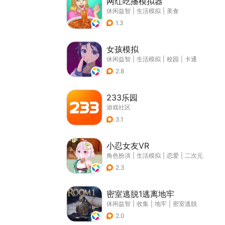
网红吃播模拟器
休闲益智
|
生活模拟
|
美食
1.3
女孩模拟
休闲益智
|
生活模拟
|
校园
|
卡通
2.8
233乐园
游戏社区
3.1
小忍女友VR
角色扮演
|
生活模拟
|
恋爱
|
二次元
2.3
密室逃脱1逃离地牢
休闲益智
|
收集
|
地牢
|
密室逃脱
2.0