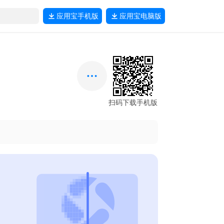
应用宝
手机版
应用宝
电脑版
扫码下载手机版