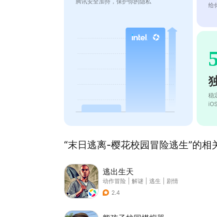
腾讯安全加持，保护你的隐私
给
稳
i
“末日逃离-樱花校园冒险逃生”的相关
逃出生天
动作冒险
|
解谜
|
逃生
|
剧情
2.4