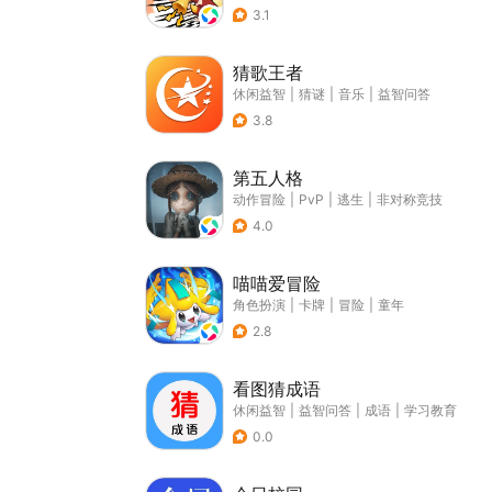
3.1
猜歌王者
休闲益智
|
猜谜
|
音乐
|
益智问答
3.8
第五人格
动作冒险
|
PvP
|
逃生
|
非对称竞技
4.0
喵喵爱冒险
角色扮演
|
卡牌
|
冒险
|
童年
2.8
看图猜成语
休闲益智
|
益智问答
|
成语
|
学习教育
0.0