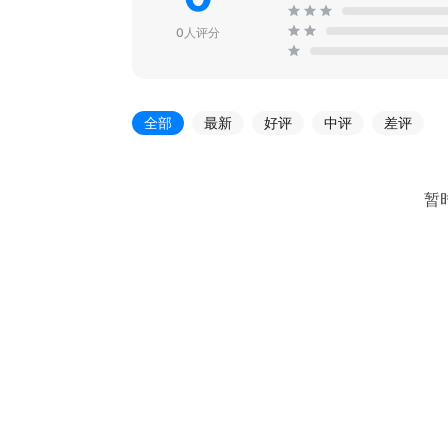
0人评分
全部
最新
好评
中评
差评