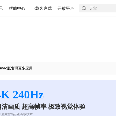
讯
帮助中心
下载客户端
开放平台
mac版发现更多应用
4K 240Hz
超清画质 超高帧率 极致视觉体验
讯独家智能音画调校技术