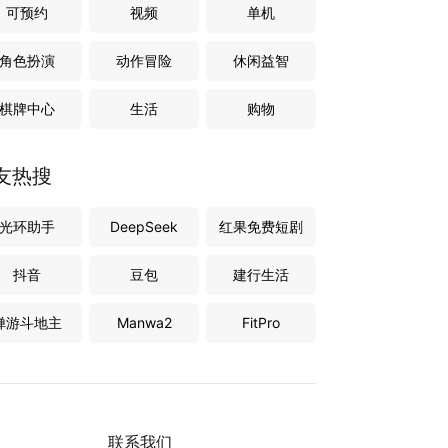
可预约
视频
单机
角色扮演
动作冒险
休闲益智
棋牌中心
生活
购物
友热搜
光环助手
DeepSeek
红果免费短剧
抖音
豆包
建行生活
禅游斗地主
Manwa2
FitPro
联系我们