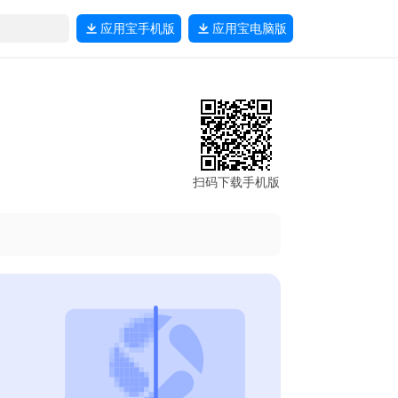
应用宝
手机版
应用宝
电脑版
扫码下载手机版