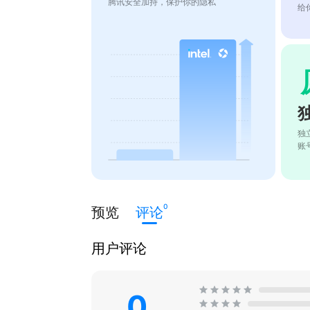
腾讯安全加持，保护你的隐私
给
独
账
0
预览
评论
用户评论
0