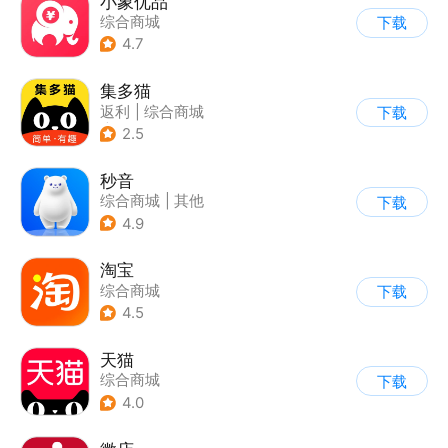
小象优品
综合商城
下载
4.7
集多猫
返利
|
综合商城
下载
|
商品推荐
2.5
秒音
综合商城
|
其他
下载
4.9
淘宝
综合商城
下载
4.5
天猫
综合商城
下载
4.0