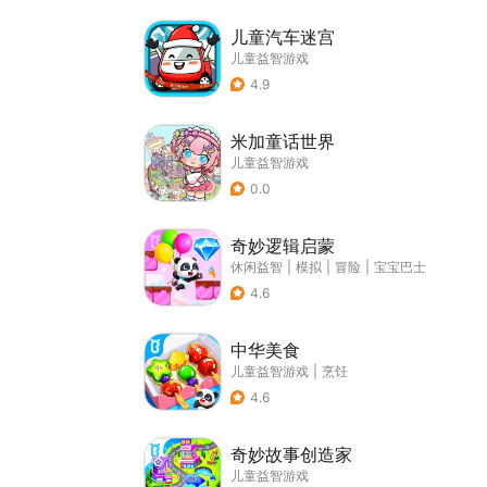
儿童汽车迷宫
儿童益智游戏
4.9
米加童话世界
儿童益智游戏
0.0
奇妙逻辑启蒙
休闲益智
|
模拟
|
冒险
|
宝宝巴士
4.6
中华美食
儿童益智游戏
|
烹饪
4.6
奇妙故事创造家
儿童益智游戏