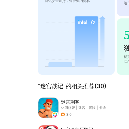
腾讯安全加持，保护你的隐私
给
稳
i
“迷宫战记”的相关推荐(30)
迷宫刺客
休闲益智
|
迷宫
|
冒险
|
卡通
3.0