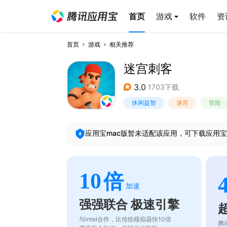
首页
游戏
软件
资
首页
游戏
相关推荐
迷宫刺客
3.0
1703下载
休闲益智
迷宫
冒险
应用宝mac版暂未适配该应用，可下载应用宝
10
倍
加速
强强联合 极速引擎
与intel合作，比传统模拟器快10倍
腾