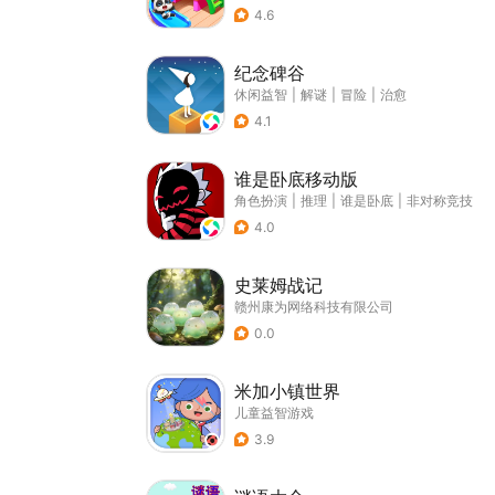
4.6
纪念碑谷
休闲益智
|
解谜
|
冒险
|
治愈
4.1
谁是卧底移动版
角色扮演
|
推理
|
谁是卧底
|
非对称竞技
4.0
史莱姆战记
赣州康为网络科技有限公司
0.0
米加小镇世界
儿童益智游戏
3.9