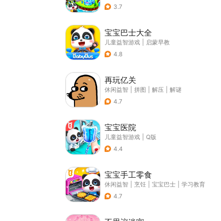
3.7
宝宝巴士大全
儿童益智游戏
|
启蒙早教
4.8
再玩亿关
休闲益智
|
拼图
|
解压
|
解谜
4.7
宝宝医院
儿童益智游戏
|
Q版
4.4
宝宝手工零食
休闲益智
|
烹饪
|
宝宝巴士
|
学习教育
4.7