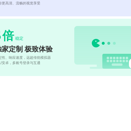
你更高清、流畅的视觉享受
5
倍
稳定
独家定制 极致体验
定性、响应速度，远超传统模拟器
OS/安卓，多账号登录与互通