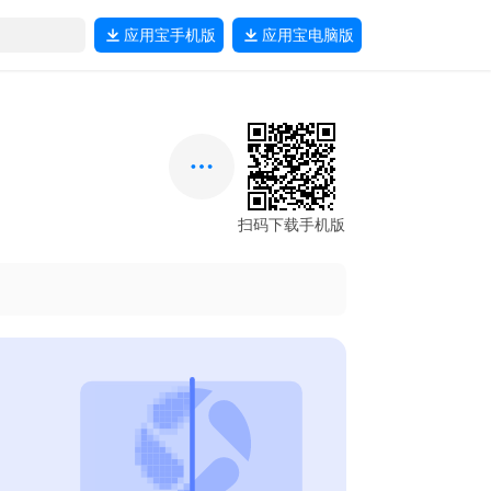
应用宝
手机版
应用宝
电脑版
扫码下载手机版