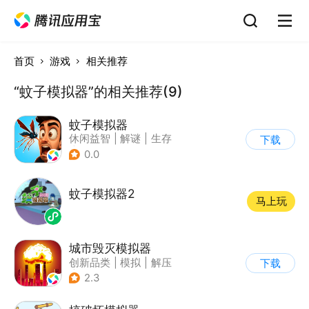
首页
游戏
相关推荐
“蚊子模拟器”的相关推荐(9)
蚊子模拟器
休闲益智
|
解谜
|
生存
下载
|
脑洞
0.0
蚊子模拟器2
马上玩
城市毁灭模拟器
创新品类
|
模拟
|
解压
下载
|
开放世界
2.3