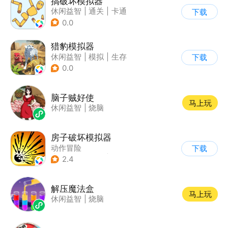
搞破坏模拟器
休闲益智
|
通关
|
卡通
下载
0.0
猎豹模拟器
休闲益智
|
模拟
|
生存
下载
|
写实
0.0
脑子贼好使
马上玩
休闲益智
|
烧脑
房子破坏模拟器
动作冒险
下载
|
第一人称射击
|
解压
2.4
|
脑洞
解压魔法盒
马上玩
休闲益智
|
烧脑