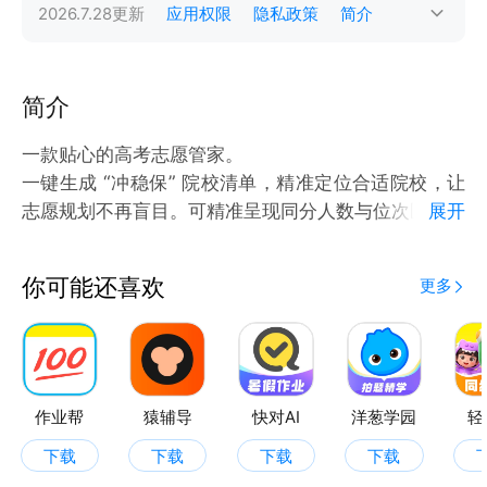
2026.7.28
更新
应用权限
隐私政策
简介
简介
一款贴心的高考志愿管家。
一键生成 “冲稳保” 院校清单，精准定位合适院校，让
志愿规划不再盲目。可精准呈现同分人数与位次区间，
展开
依托历年同位分辅助决策 ，让你提前感受填报流程，
规避失误。 一站式满足所有需求，为你量身定制志愿
你可能还喜欢
更多
方案，让每一分都发挥最大价值，助你轻松踏入理想高
校大门！
作业帮
猿辅导
快对AI
洋葱学园
轻
下载
下载
下载
下载