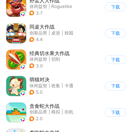
野蛮人大作战
休闲益智
|
Roguelike
下载
|
奇幻
|
卡通
3.7
同桌大作战
创新品类
|
桌游
|
校园
下载
|
卡通
4.4
经典切水果大作战
休闲益智
|
切削
下载
3.0
萌猫对决
休闲益智
|
收集
|
卡通
下载
|
合成
5.0
贪食蛇大作战
创新品类
|
模拟
|
街机
下载
|
萌系
2.0