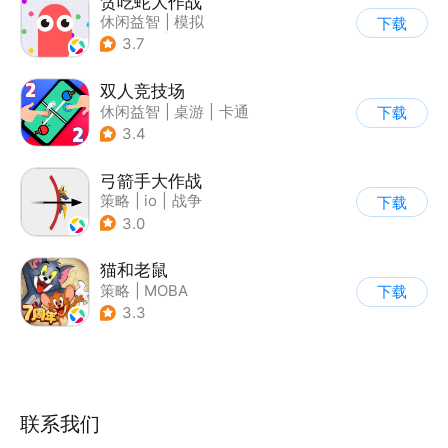
贪吃蛇大作战
休闲益智
|
模拟
下载
|
贪吃蛇
|
卡通
3.7
双人竞技场
休闲益智
|
桌游
|
卡通
下载
3.4
弓箭手大作战
策略
|
io
|
战争
下载
|
非对称竞技
3.0
猫和老鼠
策略
|
MOBA
下载
|
动漫改编
|
猫和老鼠
3.3
联系我们