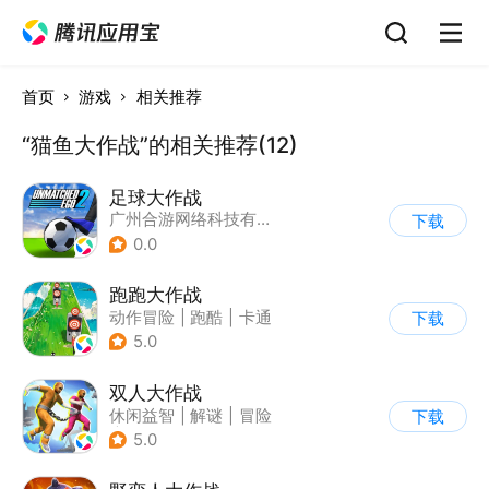
首页
游戏
相关推荐
“猫鱼大作战”的相关推荐(12)
足球大作战
广州合游网络科技有限公司
下载
0.0
跑跑大作战
动作冒险
|
跑酷
|
卡通
下载
5.0
双人大作战
休闲益智
|
解谜
|
冒险
下载
|
派对游戏
5.0