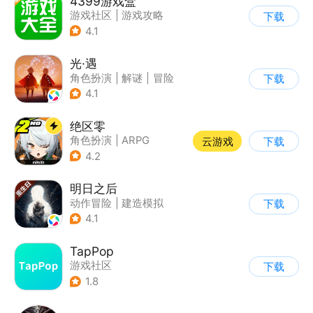
4399游戏盒
游戏社区
|
游戏攻略
下载
4.1
光·遇
角色扮演
|
解谜
|
冒险
下载
|
开放世界
4.1
绝区零
角色扮演
|
ARPG
云游戏
下载
|
冒险
|
美少女
4.2
明日之后
动作冒险
|
建造模拟
下载
|
丧尸
|
明日之后
4.1
TapPop
游戏社区
下载
1.8