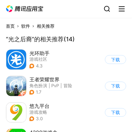
首页
软件
相关推荐
“光之后裔”的相关推荐(14)
光环助手
游戏社区
下载
4.3
王者荣耀世界
角色扮演
|
PvP
|
冒险
下载
|
开放世界
1.7
悠九平台
游戏攻略
下载
3.0