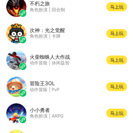
不朽之旅
马上玩
角色扮演
|
回合制
次神：光之觉醒
马上玩
角色扮演
|
卡牌
火柴蜘蛛人大作战
马上玩
动作冒险
|
休闲益智
冒险王3OL
马上玩
动作冒险
|
PvP
小小勇者
马上玩
角色扮演
|
ARPG