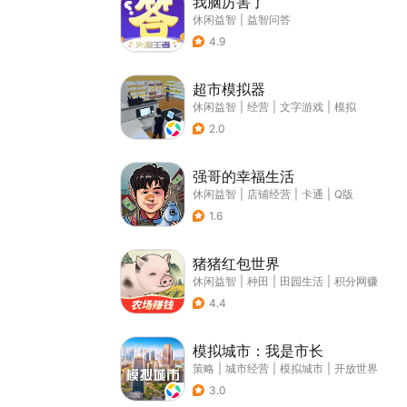
我脑厉害了
休闲益智
|
益智问答
4.9
超市模拟器
休闲益智
|
经营
|
文字游戏
|
模拟
2.0
强哥的幸福生活
休闲益智
|
店铺经营
|
卡通
|
Q版
1.6
猪猪红包世界
休闲益智
|
种田
|
田园生活
|
积分网赚
4.4
模拟城市：我是市长
策略
|
城市经营
|
模拟城市
|
开放世界
3.0