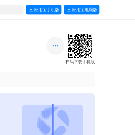
应用宝
手机版
应用宝
电脑版
扫码下载手机版