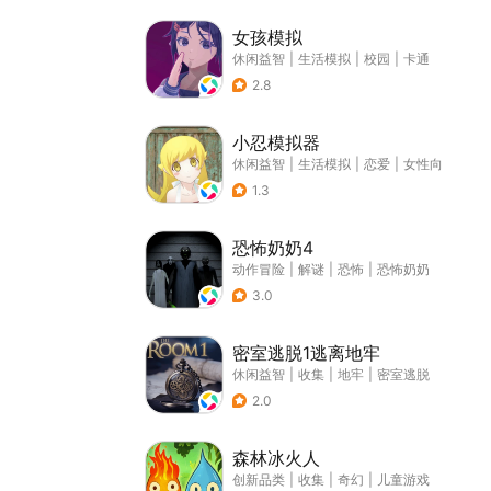
女孩模拟
休闲益智
|
生活模拟
|
校园
|
卡通
2.8
小忍模拟器
休闲益智
|
生活模拟
|
恋爱
|
女性向
1.3
恐怖奶奶4
动作冒险
|
解谜
|
恐怖
|
恐怖奶奶
3.0
密室逃脱1逃离地牢
休闲益智
|
收集
|
地牢
|
密室逃脱
2.0
森林冰火人
创新品类
|
收集
|
奇幻
|
儿童游戏