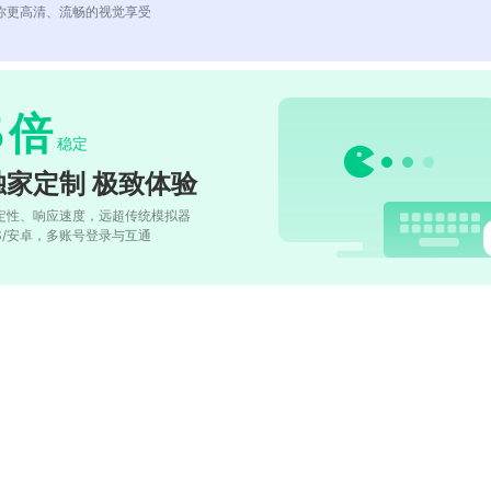
你更高清、流畅的视觉享受
5
倍
稳定
独家定制 极致体验
定性、响应速度，远超传统模拟器
OS/安卓，多账号登录与互通