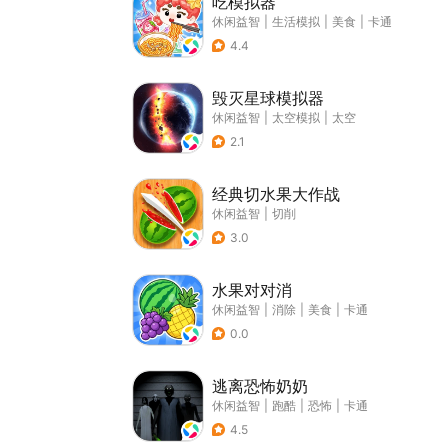
吃模拟器
休闲益智
|
生活模拟
|
美食
|
卡通
4.4
毁灭星球模拟器
休闲益智
|
太空模拟
|
太空
2.1
经典切水果大作战
休闲益智
|
切削
3.0
水果对对消
休闲益智
|
消除
|
美食
|
卡通
0.0
逃离恐怖奶奶
休闲益智
|
跑酷
|
恐怖
|
卡通
4.5