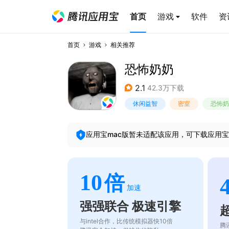
首页
游戏
软件
资
首页
游戏
相关推荐
恐怖奶奶
2.1
42.3万下载
休闲益智
密室
恐怖奶
应用宝mac版暂未适配该应用，可下载应用宝
10
倍
加速
强强联合 极速引擎
与intel合作，比传统模拟器快10倍
腾