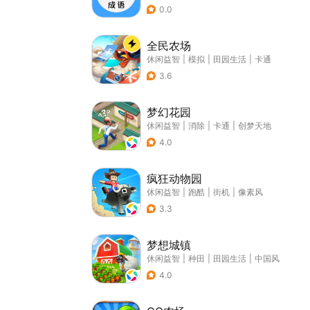
0.0
全民农场
休闲益智
|
模拟
|
田园生活
|
卡通
3.6
梦幻花园
休闲益智
|
消除
|
卡通
|
创梦天地
4.0
疯狂动物园
休闲益智
|
跑酷
|
街机
|
像素风
3.3
梦想城镇
休闲益智
|
种田
|
田园生活
|
中国风
4.0