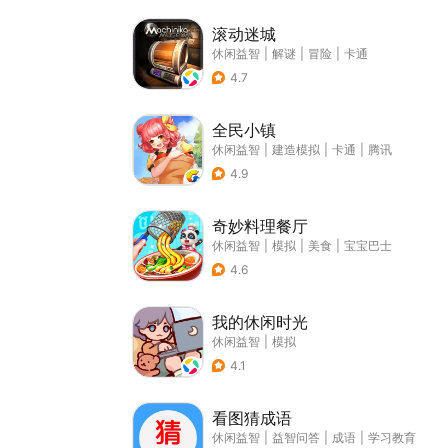
滚动迷城
休闲益智
|
解谜
|
冒险
|
卡通
4.7
全民小镇
休闲益智
|
建造模拟
|
卡通
|
腾讯
4.9
奇妙料理餐厅
休闲益智
|
模拟
|
美食
|
宝宝巴士
4.6
我的休闲时光
休闲益智
|
模拟
4.1
看图猜成语
休闲益智
|
益智问答
|
成语
|
学习教育