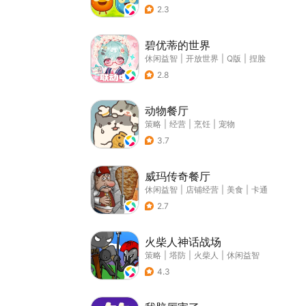
2.3
碧优蒂的世界
休闲益智
|
开放世界
|
Q版
|
捏脸
2.8
动物餐厅
策略
|
经营
|
烹饪
|
宠物
3.7
威玛传奇餐厅
休闲益智
|
店铺经营
|
美食
|
卡通
2.7
火柴人神话战场
策略
|
塔防
|
火柴人
|
休闲益智
4.3