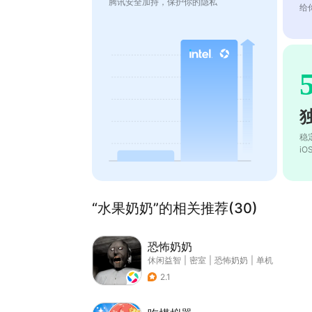
腾讯安全加持，保护你的隐私
给
稳
i
“水果奶奶”的相关推荐(30)
恐怖奶奶
休闲益智
|
密室
|
恐怖奶奶
|
单机
2.1